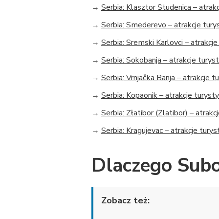
→
Serbia: Klasztor Studenica – atrak
→
Serbia: Smederevo – atrakcje tury
→
Serbia: Sremski Karlovci – atrakcj
→
Serbia: Sokobanja – atrakcje turys
→
Serbia: Vrnjačka Banja – atrakcje t
→
Serbia: Kopaonik – atrakcje turyst
→
Serbia: Złatibor (Zlatibor) – atrak
→
Serbia: Kragujevac – atrakcje tury
Dlaczego Subot
Zobacz też: