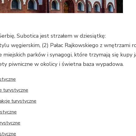
erbię, Subotica jest strzałem w dziesiątkę:
 stylu węgierskim, (2) Pałac Rajkowskiego z wnętrzami r
e miejskich parków i synagogi, które trzymają się kupy 
ty piwniczne w okolicy i świetna baza wypadowa.
ystyczne
je turystyczne
rakcje turystyczne
ystyczne
urystyczne
ystyczne