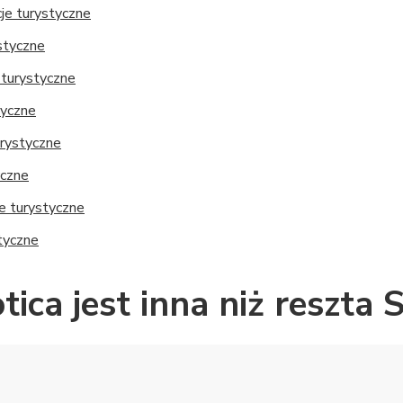
cje turystyczne
styczne
e turystyczne
tyczne
urystyczne
yczne
cje turystyczne
styczne
ica jest inna niż reszta S