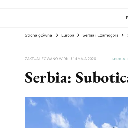
RelaxNetPl
Najlepsze miejsca na świecie
Strona główna
Europa
Serbia i Czarnogóra
ZAKTUALIZOWANO W DNIU
14 MAJA 2026
SERBIA
Serbia: Subotic