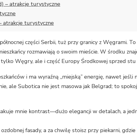
) – atrakcje turystyczne
styczne
– atrakcje turystyczne
ółnocnej części Serbii, tuż przy granicy z Węgrami. To
k mieszkańcy rozmawiają o swoim mieście. W środku znaj
e tylko Węgry, ale i część Europy Środkowej sprzed stu 
szkańców i ma wyraźną „miejską” energię, nawet jeśli nie
ie, ale Subotica nie jest masowa jak Belgrad; to spoko
kakuje mnie kontrast—dużo elegancji w detalach, a jedn
zdobnej fasady, a za chwilę stoisz przy piekarni, gdzie