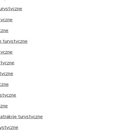
turystyczne
styczne
czne
e turystyczne
tyczne
styczne
styczne
yczne
ystyczne
czne
 atrakcje turystyczne
rystyczne