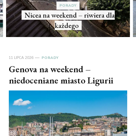
PORADY
– riwiera dla
Belgrad na weekend –
o
historia
11 LIPCA 2026
PORADY
Genova na weekend –
niedoceniane miasto Ligurii