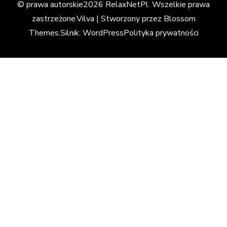
© prawa autorskie2026
RelaxNetPl
. Wszelkie prawa
zastrzeżone.
Vilva | Stworzony przez
Blossom
Themes
.Silnik:
WordPress
Polityka prywatności