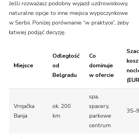
Jeśli rozważasz podobny wyjazd uzdrowiskowy,
naturalne opcje to inne miejsca wypoczynkowe
w Serbii. Poniżej porównanie “w praktyce”, żeby
łatwiej podjąć decyzję.
Sza
Odległość
Co
kosz
Miejsce
od
dominuje
nocl
Belgradu
w ofercie
(EUR
spa,
Vrnjačka
ok. 200
spacery,
35–
Banja
km
parkowe
centrum