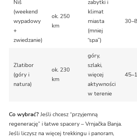
Niš
zabytki i
(weekend
klimat
ok. 250
wypadowy
miasta
30–
km
+
(mniej
zwiedzanie)
“spa”)
góry,
Zlatibor
szlaki,
ok. 230
(góry i
więcej
45–
km
natura)
aktywności
w terenie
Co wybrać?
Jeśli chcesz “przyjemną
regenerację” i łatwe spacery – Vrnjačka Banja.
Jeśli liczysz na więcej trekkingu i panoram,