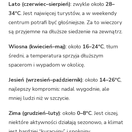
Lato (czerwiec–sierpień)
: zwykle około
28–
34°C
. Jest najwięcej turystów, a w weekendy
centrum potrafi być głośniejsze. Za to wieczory
są przyjemne na dłuższe siedzenie na zewnątrz.
Wiosna (kwiecień–maj)
: około
16–24°C
, tłum
średni, a temperatura sprzyja dłuższym
spacerom i wypadom w okolicę.
Jesień (wrzesień–październik)
: około
14–26°C
,
najlepszy kompromis: nadal wygodnie, ale
mniej ludzi niż w szczycie.
Zima (grudzień–luty)
: około
0–8°C
. Jest ciszej,
niektóre aktywności działają sezonowo, a klimat
jest bardziej “kuracyjny” i spokojny.