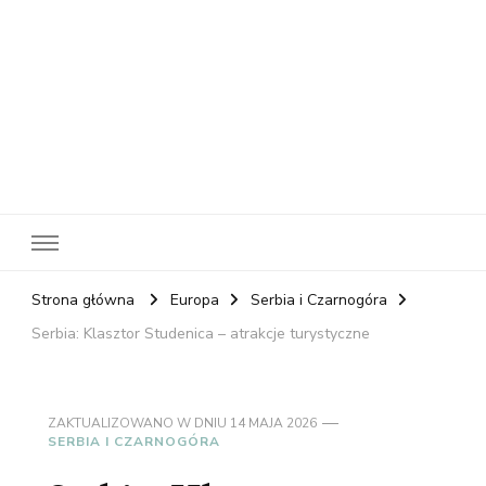
RelaxNetPl
Najlepsze miejsca na świecie
Strona główna
Europa
Serbia i Czarnogóra
Serbia: Klasztor Studenica – atrakcje turystyczne
ZAKTUALIZOWANO W DNIU
14 MAJA 2026
SERBIA I CZARNOGÓRA