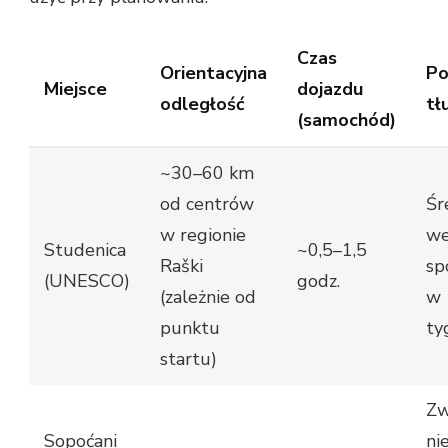
Czas
Orientacyjna
Po
Miejsce
dojazdu
odległość
t
(samochód)
~30–60 km
od centrów
Śr
w regionie
we
Studenica
~0,5–1,5
Raški
sp
(UNESCO)
godz.
(zależnie od
w
punktu
ty
startu)
Zw
Sopoćani
ni