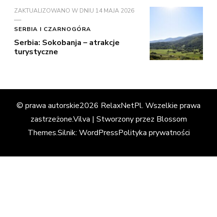
ZAKTUALIZOWANO W DNIU
14 MAJA 2026
SERBIA I CZARNOGÓRA
Serbia: Sokobanja – atrakcje
turystyczne
© prawa autorskie2026
RelaxNetPl
. Wszelkie prawa
zastrzeżone.
Vilva | Stworzony przez
Blossom
Themes
.Silnik:
WordPress
Polityka prywatności