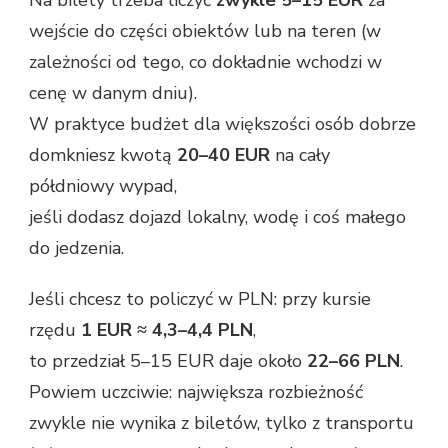
Na bilety trzeba liczyć
zwykle 5–15 EUR
za
wejście do części obiektów lub na teren (w
zależności od tego, co dokładnie wchodzi w
cenę w danym dniu).
W praktyce budżet dla większości osób dobrze
domkniesz kwotą
20–40 EUR
na cały
półdniowy wypad,
jeśli dodasz dojazd lokalny, wodę i coś małego
do jedzenia.
Jeśli chcesz to policzyć w PLN: przy kursie
rzędu
1 EUR ≈ 4,3–4,4 PLN
,
to przedział 5–15 EUR daje około
22–66 PLN
.
Powiem uczciwie: największa rozbieżność
zwykle nie wynika z biletów, tylko z transportu