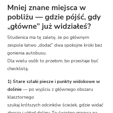
Mniej znane miejsca w
pobliżu — gdzie pójść, gdy
„główne” już widziałeś?
Studenica ma tę zaletę, że po głównym
zespole łatwo „dodać” dwa spokojne kroki bez
gonienia autobusu.
Dla wielu osób to przełom, bo przestaje być
checklistą.
1) Stare szlaki piesze i punkty widokowe w
dolinie
— po wyjściu z głównego obszaru
klasztornego
szukaj krótszych odcinków ścieżek, gdzie widać
zbocza i układ doliny. To świetne miejsca na