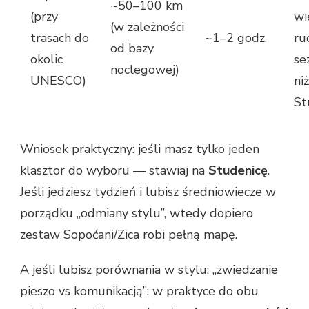
~50–100 km
(przy
wi
(w zależności
trasach do
~1–2 godz.
ru
od bazy
okolic
se
noclegowej)
UNESCO)
ni
St
Wniosek praktyczny: jeśli masz tylko jeden
klasztor do wyboru — stawiaj na
Studenicę
.
Jeśli jedziesz tydzień i lubisz średniowiecze w
porządku „odmiany stylu”, wtedy dopiero
zestaw Sopoćani/Zica robi pełną mapę.
A jeśli lubisz porównania w stylu: „zwiedzanie
pieszo vs komunikacją”: w praktyce do obu