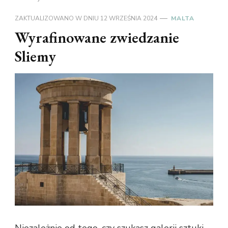
ZAKTUALIZOWANO W DNIU
12 WRZEŚNIA 2024
MALTA
Wyrafinowane zwiedzanie
Sliemy
Niezależnie od tego, czy szukasz galerii sztuki,