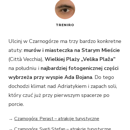
TRENIRO
Ulcinj w Czarnogórze ma trzy bardzo konkretne
atuty:
murów i miasteczka na Starym Mieście
(Città Vecchia),
Wielkiej Plaży „Velika Plaža”
na południu i
najbardziej fotogenicznej części
wybrzeża przy wyspie Ada Bojana
. Do tego
dochodzi klimat nad Adriatykiem i zapach soli,
który czuć już przy pierwszym spacerze po
porcie.
→
Czarnogóra: Perast – atrakcje turystyczne
→
Czarnogóra: Sveti Stefan – atrakcje turystyczne