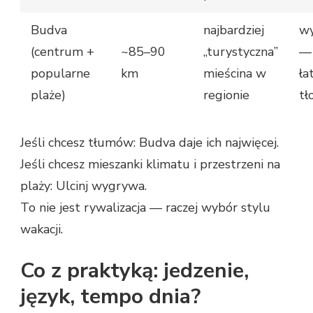
Budva
najbardziej
wy
(centrum +
~85–90
„turystyczna”
—
popularne
km
mieścina w
ła
plaże)
regionie
tł
Jeśli chcesz tłumów: Budva daje ich najwięcej.
Jeśli chcesz mieszanki klimatu i przestrzeni na
plaży: Ulcinj wygrywa.
To nie jest rywalizacja — raczej wybór stylu
wakacji.
Co z praktyką: jedzenie,
język, tempo dnia?