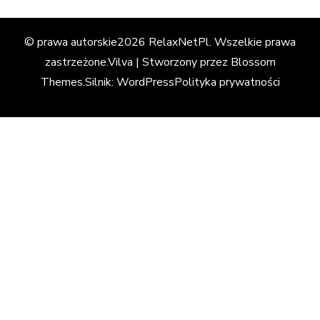
© prawa autorskie2026
RelaxNetPl
. Wszelkie prawa
zastrzeżone.
Vilva | Stworzony przez
Blossom
Themes
.Silnik:
WordPress
Polityka prywatności