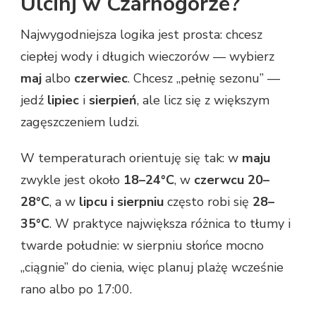
Ulcinj w Czarnogórze?
Najwygodniejsza logika jest prosta: chcesz
ciepłej wody i długich wieczorów — wybierz
maj
albo
czerwiec
. Chcesz „pełnię sezonu” —
jedź
lipiec
i
sierpień
, ale licz się z większym
zagęszczeniem ludzi.
W temperaturach orientuję się tak: w
maju
zwykle jest około
18–24°C
, w
czerwcu
20–
28°C
, a w
lipcu i sierpniu
często robi się
28–
35°C
. W praktyce największa różnica to tłumy i
twarde południe: w sierpniu słońce mocno
„ciągnie” do cienia, więc planuj plażę wcześnie
rano albo po 17:00.