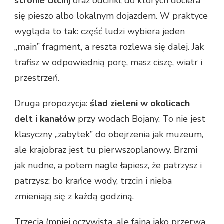
stronie Ulcinj
oraz odcinki, do których dociera
się pieszo albo lokalnym dojazdem. W praktyce
wygląda to tak: część ludzi wybiera jeden
„main” fragment, a reszta rozlewa się dalej. Jak
trafisz w odpowiednią porę, masz ciszę, wiatr i
przestrzeń.
Druga propozycja:
ślad zieleni w okolicach
delt i kanałów
przy wodach Bojany. To nie jest
klasyczny „zabytek” do obejrzenia jak muzeum,
ale krajobraz jest tu pierwszoplanowy. Brzmi
jak nudne, a potem nagle łapiesz, że patrzysz i
patrzysz: bo krańce wody, trzcin i nieba
zmieniają się z każdą godziną.
Trzecia (mniej oczywista, ale fajna jako przerwa