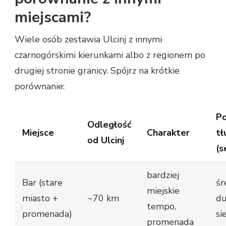
miejscami?
Wiele osób zestawia Ulcinj z innymi
czarnogórskimi kierunkami albo z regionem po
drugiej stronie granicy. Spójrz na krótkie
porównanie:
P
Odległość
Miejsce
Charakter
t
od Ulcinj
(s
bardziej
Bar (stare
śr
miejskie
miasto +
~70 km
du
tempo,
promenada)
si
promenada