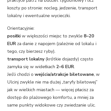
praktyce patrz na budżet tygodniowy i licz
koszty po stronie: nocleg, jedzenie, transport
lokalny i ewentualne wycieczki.
Orientacyjnie:
posiłki
w większości miejsc to zwykle
8–20
EUR
za danie z napojem (zależnie od lokalu i
tego, czy bierzesz ryby).
transport lokalny
(krótkie dojazdy) często
zamyka się w widełkach
2–6 EUR
.
Jeśli chodzi o
wejścia/atrakcje biletowane
, w
Ulcinj zwykle nie ma dużej „taryfy biletowej”
jak w wielkich miastach — więcej płacisz za
dostęp do plażowego komfortu, a mniej za
same punkty widokowe czy zwiedzanie ulic.