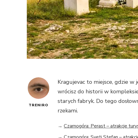
Kragujevac to miejsce, gdzie w
wrócisz do historii w kompleksi
starych fabryk. Do tego dosłown
TRENIRO
rzekami.
→
Czarnogóra: Perast – atrakcje tur
→
Czarnogóra: Sveti Stefan – atrakc