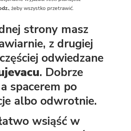
odz.
, żeby wszystko przetrawić.
ednej strony masz
awiarnie, z drugiej
jczęściej odwiedzane
jevacu
. Dobrze
m a spacerem po
je albo odwrotnie.
e łatwo wsiąść w