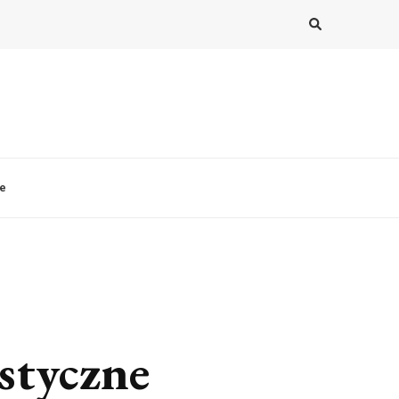
le
ystyczne