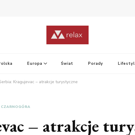
Polska
Europa
Świat
Porady
Lifesty
Serbia: Kragujevac – atrakcje turystyczne
 I CZARNOGÓRA
vac – atrakcje tur