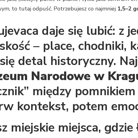
m, to tutaj odpuść. Potrzebujesz co najmniej
1,5–2 g
evaca daje się lubić: z j
skość – place, chodniki, k
się detal historyczny. Na
eum Narodowe w Kragu
łącznik” między pomnikie
erw kontekst, potem emoc
z miejskie miejsca, gdzi