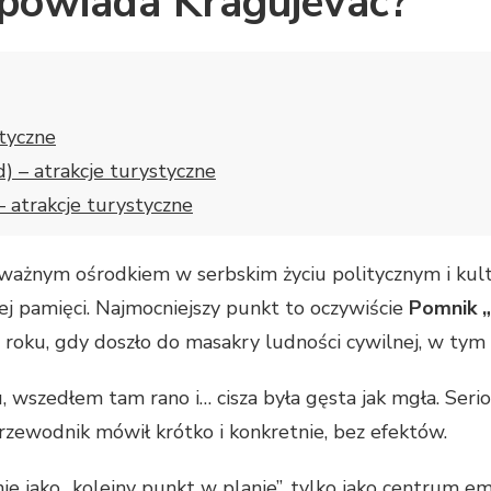
 opowiada Kragujevac?
styczne
) – atrakcje turystyczne
– atrakcje turystyczne
ł ważnym ośrodkiem w serbskim życiu politycznym i kul
ej pamięci. Najmocniejszy punkt to oczywiście
Pomnik „
 roku, gdy doszło do masakry ludności cywilnej, w tym
wszedłem tam rano i… cisza była gęsta jak mgła. Serio. 
rzewodnik mówił krótko i konkretnie, bez efektów.
e jako „kolejny punkt w planie”, tylko jako centrum em