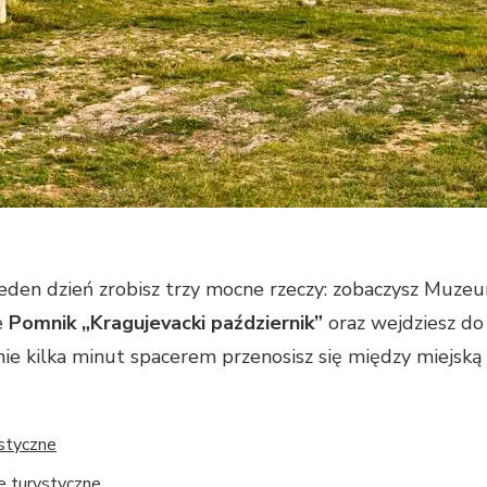
 jeden dzień zrobisz trzy mocne rzeczy: zobaczysz Muz
e
Pomnik „Kragujevacki październik”
oraz wejdziesz do
ie kilka minut spacerem przenosisz się między miejską
ystyczne
je turystyczne