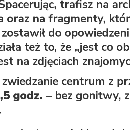
Spacerując, trafisz na ar
 oraz na fragmenty, któr
 zostawił do opowiedzenia
ała też to, że „jest co ob
est na zdjęciach znajomy
 zwiedzanie centrum z p
,5 godz.
– bez gonitwy, z
.