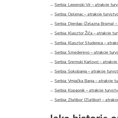
→
Serbia: Lepenski Vir – atrakcje tur
→
Serbia: Oplenac – atrakcje turysty
→
Serbia: Djerdap (Żelazna Brama) –
→
Serbia: Klasztor Žiča – atrakcje tu
→
Serbia: Klasztor Studenica – atrak
→
Serbia: Smederevo – atrakcje tury
→
Serbia: Sremski Karlovci – atrakcj
→
Serbia: Sokobanja – atrakcje turys
→
Serbia: Vrnjačka Banja – atrakcje t
→
Serbia: Kopaonik – atrakcje turyst
→
Serbia: Złatibor (Zlatibor) – atrak