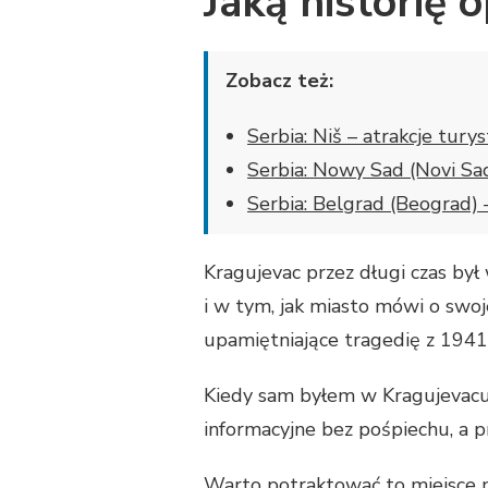
Jaką historię
Zobacz też:
Serbia: Niš – atrakcje tury
Serbia: Nowy Sad (Novi Sad
Serbia: Belgrad (Beograd) 
Kragujevac przez długi czas by
i w tym, jak miasto mówi o swoj
upamiętniające tragedię z 1941
Kiedy sam byłem w Kragujevacu, 
informacyjne bez pośpiechu, a p
Warto potraktować to miejsce ni