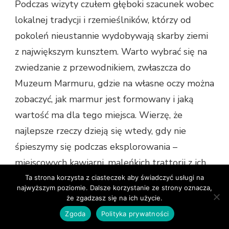
Podczas wizyty czułem głęboki szacunek wobec
lokalnej tradycji i rzemieślników, którzy od
pokoleń nieustannie wydobywają skarby ziemi
z największym kunsztem. Warto wybrać się na
zwiedzanie z przewodnikiem, zwłaszcza do
Muzeum Marmuru, gdzie na własne oczy można
zobaczyć, jak marmur jest formowany i jaką
wartość ma dla tego miejsca. Wierzę, że
najlepsze rzeczy dzieją się wtedy, gdy nie
śpieszymy się podczas eksplorowania –
miejscowych kawiarni, maleńkich trattorii z ich
ravioli al ragù czy straganów oferujących „lardo
Ta strona korzysta z ciasteczek aby świadczyć usługi na
najwyższym poziomie. Dalsze korzystanie ze strony oznacza,
di Colonnata”.
że zgadzasz się na ich użycie.
Zgoda
Polityka prywatności
Dla mnie osobiście największym zaskoczeniem