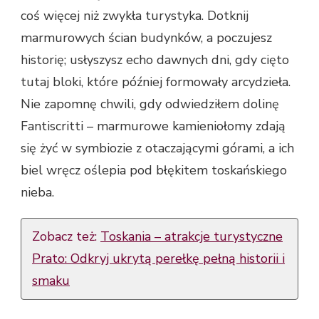
coś więcej niż zwykła turystyka. Dotknij
marmurowych ścian budynków, a poczujesz
historię; usłyszysz echo dawnych dni, gdy cięto
tutaj bloki, które później formowały arcydzieła.
Nie zapomnę chwili, gdy odwiedziłem dolinę
Fantiscritti – marmurowe kamieniołomy zdają
się żyć w symbiozie z otaczającymi górami, a ich
biel wręcz oślepia pod błękitem toskańskiego
nieba.
Zobacz też:
Toskania – atrakcje turystyczne
Prato: Odkryj ukrytą perełkę pełną historii i
smaku