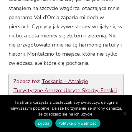
stanąłem na szczycie wzgórza, otaczająca mnie
panorama Val d’Orcia zaparła mi dech w
piersiach. Cyprysy jak żywe strzały wbijały się w
niebo, a pola mieniły się złotem i zielenią. Nic
nie przygotowało mnie na tę harmonię natury i
historii. Montalcino to miejsce, które nie tylko
zwiedzasz, ale które cię pochłania.
Zobacz też:
Toskania – Atrakcje
Turystyczne Arezzo: Ukryte Skarby, Freski i
Średniowieczny Urok
Ta strona korzysta z ciasteczek aby świadczyć usługi na
najwyższym poziomie. Dalsze korzystanie ze strony oznacza,
że zgadzasz się na ich użycie.
Spacerując po brukowanych uliczkach, czułem,
Zgoda
Polityka prywatności
jak codzienność rozmywa się w czasie. W takich