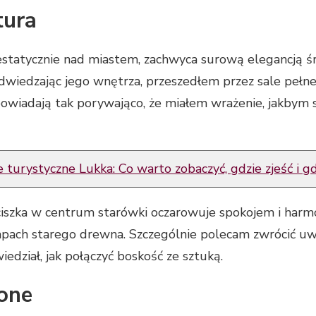
tura
estatycznie nad miastem, zachwyca surową elegancją 
iedzając jego wnętrza, przeszedłem przez sale pełne h
owiadają tak porywająco, że miałem wrażenie, jakbym
e turystyczne Lukka: Co warto zobaczyć, gdzie zjeść i g
ciszka w centrum starówki oczarowuje spokojem i harm
zapach starego drewna. Szczególnie polecam zwrócić uwa
iedział, jak połączyć boskość ze sztuką.
lone