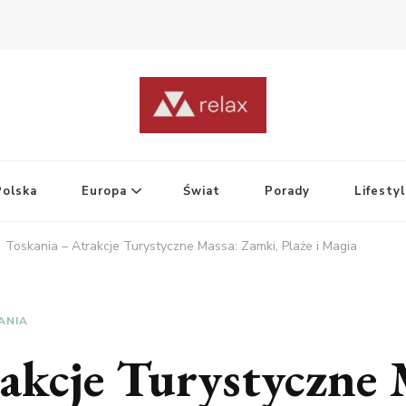
Polska
Europa
Świat
Porady
Lifesty
Toskania – Atrakcje Turystyczne Massa: Zamki, Plaże i Magia
ANIA
akcje Turystyczne 