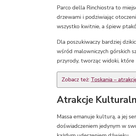
Parco della Rinchiostra to miej
drzewami i podziwiając otoczeni
wszystko kwitnie, a śpiew ptak
Dla poszukiwaczy bardziej dzik
wśród malowniczych górskich sz
przyrody, tworząc widoki, które
Zobacz też:
Toskania – atrakc
Atrakcje Kultural
Massa emanuje kulturą, a jej se
doświadczeniem jedynym w swoim
każdym uderzeniem dźwięku.