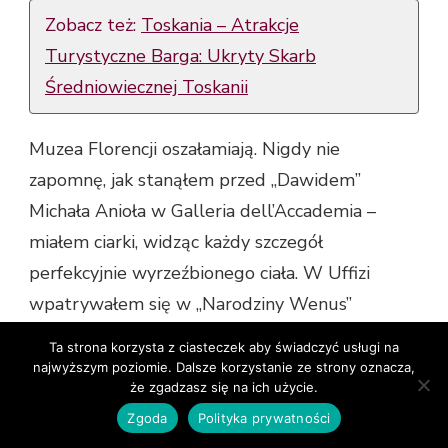
Zobacz też:
Toskania – Atrakcje
Turystyczne Barga: Ukryty Skarb
Średniowiecznej Toskanii
Muzea Florencji oszałamiają. Nigdy nie
zapomnę, jak stanąłem przed „Dawidem”
Michała Anioła w Galleria dell’Accademia –
miałem ciarki, widząc każdy szczegół
perfekcyjnie wyrzeźbionego ciała. W Uffizi
wpatrywałem się w „Narodziny Wenus”
Botticellego z mieszanką podziwu i
Ta strona korzysta z ciasteczek aby świadczyć usługi na
niedowierzania. To nie są zwykłe dzieła sztuki;
najwyższym poziomie. Dalsze korzystanie ze strony oznacza,
że zgadzasz się na ich użycie.
to manifestacje geniuszu, które zmieniają
Zgoda
Polityka prywatności
spojrzenie na świat.