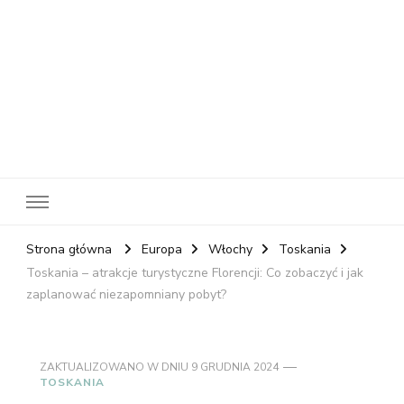
RelaxNetPl
Najlepsze miejsca na świecie
Strona główna
Europa
Włochy
Toskania
Toskania – atrakcje turystyczne Florencji: Co zobaczyć i jak
zaplanować niezapomniany pobyt?
ZAKTUALIZOWANO W DNIU
9 GRUDNIA 2024
TOSKANIA