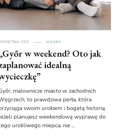
8 KWIETNIA 2025
WĘGRY
„Győr w weekend? Oto jak
zaplanować idealną
wycieczkę”
Győr, malownicze miasto w zachodnich
Węgrzech, to prawdziwa perła, która
przyciąga swoim urokiem i bogatą historią.
Jeżeli planujesz weekendową wyprawę do
tego urokliwego miejsca, nie …