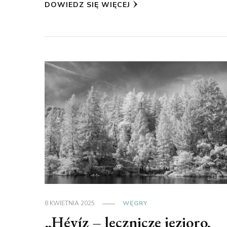
DOWIEDZ SIĘ WIĘCEJ
8 KWIETNIA 2025
WĘGRY
„Hévíz – lecznicze jezioro,