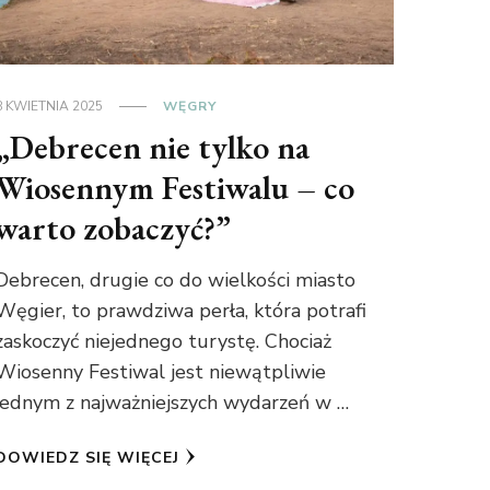
8 KWIETNIA 2025
WĘGRY
„Debrecen nie tylko na
Wiosennym Festiwalu – co
warto zobaczyć?”
Debrecen, drugie co do wielkości miasto
Węgier, to prawdziwa perła, która potrafi
zaskoczyć niejednego turystę. Chociaż
Wiosenny Festiwal jest niewątpliwie
jednym z najważniejszych wydarzeń w …
DOWIEDZ SIĘ WIĘCEJ