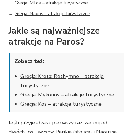
→
Grecja: Milos – atrakcje turystyczne
→
Grecja: Naxos – atrakcje turystyczne
Jakie są najważniejsze
atrakcje na Paros?
Zobacz też:
Grecja: Kreta: Rethymno – atrakcje
turystyczne
Grecja: Mykonos – atrakcje turystyczne
Grecja: Kos – atrakcje turystyczne
Jeśli przyjeżdżasz pierwszy raz, zacznij od
dwóch „osi” wyspy: Parikia (stolica) i Naoussa