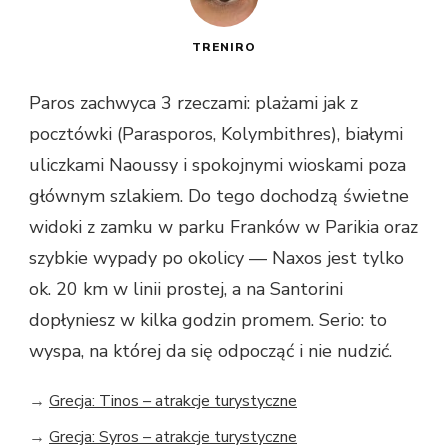
TRENIRO
Paros zachwyca 3 rzeczami: plażami jak z
pocztówki (Parasporos, Kolymbithres), białymi
uliczkami Naoussy i spokojnymi wioskami poza
głównym szlakiem. Do tego dochodzą świetne
widoki z zamku w parku Franków w Parikia oraz
szybkie wypady po okolicy — Naxos jest tylko
ok. 20 km w linii prostej, a na Santorini
dopłyniesz w kilka godzin promem. Serio: to
wyspa, na której da się odpocząć i nie nudzić.
→
Grecja: Tinos – atrakcje turystyczne
→
Grecja: Syros – atrakcje turystyczne