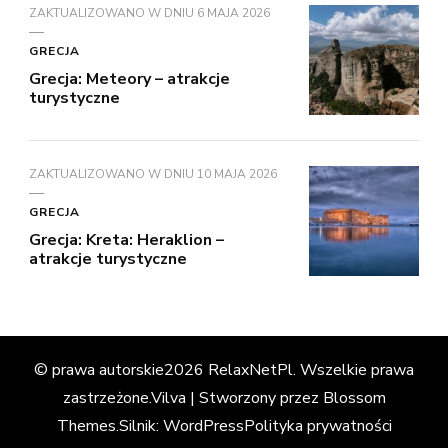
ZAKTUALIZOWANO W DNIU
6 MAJA 2026
GRECJA
Grecja: Meteory – atrakcje
turystyczne
ZAKTUALIZOWANO W DNIU
10 MAJA 2026
GRECJA
Grecja: Kreta: Heraklion –
atrakcje turystyczne
© prawa autorskie2026
RelaxNetPl
. Wszelkie prawa
zastrzeżone.
Vilva | Stworzony przez
Blossom
Themes
.Silnik:
WordPress
Polityka prywatności