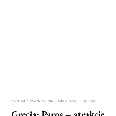
ZAKTUALIZOWANO W DNIU
10 MAJA 2026
GRECJA
Grecja: Paros – atrakcje