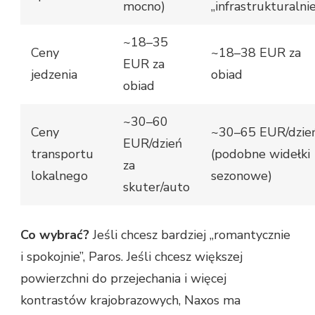
mocno)
„infrastrukturalnie
~18–35
Ceny
~18–38 EUR za
EUR za
jedzenia
obiad
obiad
~30–60
Ceny
~30–65 EUR/dzie
EUR/dzień
transportu
(podobne widełki
za
lokalnego
sezonowe)
skuter/auto
Co wybrać?
Jeśli chcesz bardziej „romantycznie
i spokojnie”, Paros. Jeśli chcesz większej
powierzchni do przejechania i więcej
kontrastów krajobrazowych, Naxos ma