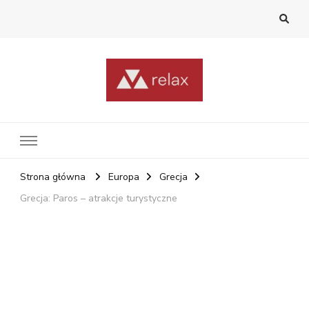
RelaxNetPl
Najlepsze miejsca na świecie
Strona główna
Europa
Grecja
Grecja: Paros – atrakcje turystyczne