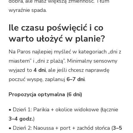
dobra, ale masz większą zmienność. Tłum
wyraźnie spada.
Ile czasu poświęcić i co
warto ułożyć w planie?
Na Paros najlepiej myśleć w kategoriach „dni z
miastem” i „dni z plażą”. Minimalny sensowny
wyjazd to
4 dni
, ale jeśli chcesz naprawdę
poczuć wyspę, zaplanuj
6–7 dni
.
Propozycja optymalna (6 dni)
• Dzień 1: Parikia + okolice widokowe (łącznie
3–4 godz.
)
• Dzień 2: Naoussa + port + zachód słońca (
3–5