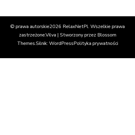
© prawa autorskie2026
RelaxNetPl
. Wszelkie prawa
zastrzeżone.
Vilva | Stworzony przez
Blossom
Themes
.Silnik:
WordPress
Polityka prywatności