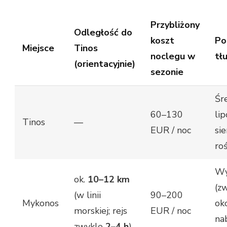
Przybliżony
Odległość do
koszt
Po
Miejsce
Tinos
noclegu w
tł
(orientacyjnie)
sezonie
Śr
60–130
lip
Tinos
—
EUR / noc
si
roś
Wy
ok.
10–12 km
(z
(w linii
90–200
Mykonos
ok
morskiej; rejs
EUR / noc
na
zwykle
2–4 h
)