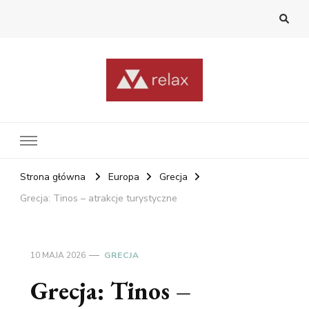
RelaxNetPl
Najlepsze miejsca na świecie
Strona główna
Europa
Grecja
Grecja: Tinos – atrakcje turystyczne
10 MAJA 2026
GRECJA
Grecja: Tinos –