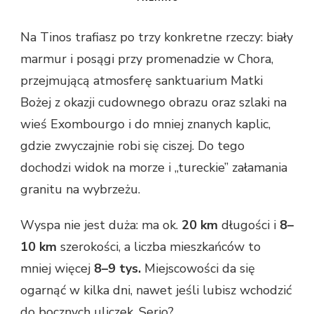
Na Tinos trafiasz po trzy konkretne rzeczy: biały
marmur i posągi przy promenadzie w Chora,
przejmującą atmosferę sanktuarium Matki
Bożej z okazji cudownego obrazu oraz szlaki na
wieś Exombourgo i do mniej znanych kaplic,
gdzie zwyczajnie robi się ciszej. Do tego
dochodzi widok na morze i „tureckie” załamania
granitu na wybrzeżu.
Wyspa nie jest duża: ma ok.
20 km
długości i
8–
10 km
szerokości, a liczba mieszkańców to
mniej więcej
8–9 tys.
Miejscowości da się
ogarnąć w kilka dni, nawet jeśli lubisz wchodzić
do bocznych uliczek. Serio?