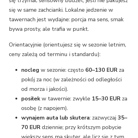
się trzymać sensowny budżet, jeśli nie pakujesz
się w same zachcianki. Lokalne jedzenie w
tawernach jest wydajne: porcja ma sens, smak
bywa prosty, ale trafia w punkt.
Orientacyjnie (orientujesz się w sezonie letnim,
ceny zależą od terminu i standardu):
nocleg
w sezonie: często
60–130 EUR
za
pokój za noc (w zależności od odległości
od morza i jakości).
posiłek
w tawernie: zwykle
15–30 EUR
za
osobę (z napojem).
wynajem auta lub skutera
: zazwyczaj
35–
70 EUR
dziennie; przy krótszym pobycie
większy sens ma skuter, ale licz się z tym,