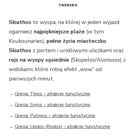
TRENIRO
Skiathos
to wyspa, na której w jeden wyjazd
ogarniesz
najpiękniejsze plaże
(w tym
Koukounaries),
pełne życia miasteczko
Skiathos
z portem i urokliwymi uliczkami oraz
rejs na wyspy sąsiednie
(Skopelos/Alonissos) z
widokami, które robią efekt „wow” od
pierwszych minut.
→
Grecja: Tinos – atrakcje turystyczne
→
Grecja: Syros – atrakcje turystyczne
→
Grecja: Patmos – atrakcje turystyczne
→
Grecja: Lindos (Rodos) – atrakcje turystyczne