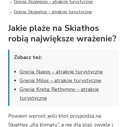
→
Grecja: Alonnisos – atrakcje turystyczne
→
Grecja: Skopelos – atrakcje turystyczne
Jakie plaże na Skiathos
robią największe wrażenie?
Zobacz też:
Grecja: Naxos – atrakcje turystyczne
Grecja: Milos – atrakcje turystyczne
Grecja: Kreta: Rethymno – atrakcje
turystyczne
Powiem wprost: jeśli ktoś przyjeżdża na
Skiathos „dla klimatu”, a nie dla plaż, zwykle i