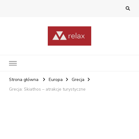
RelaxNetPl
Najlepsze miejsca na świecie
Strona główna
Europa
Grecja
Grecja: Skiathos – atrakcje turystyczne