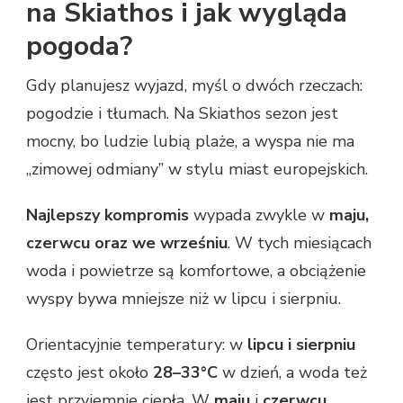
na Skiathos i jak wygląda
pogoda?
Gdy planujesz wyjazd, myśl o dwóch rzeczach:
pogodzie i tłumach. Na Skiathos sezon jest
mocny, bo ludzie lubią plaże, a wyspa nie ma
„zimowej odmiany” w stylu miast europejskich.
Najlepszy kompromis
wypada zwykle w
maju,
czerwcu oraz we wrześniu
. W tych miesiącach
woda i powietrze są komfortowe, a obciążenie
wyspy bywa mniejsze niż w lipcu i sierpniu.
Orientacyjnie temperatury: w
lipcu i sierpniu
często jest około
28–33°C
w dzień, a woda też
jest przyjemnie ciepła. W
maju
i
czerwcu