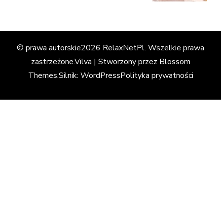
© prawa autorskie2026
RelaxNetPl
. Wszelkie prawa
zastrzeżone.
Vilva | Stworzony przez
Blossom
Themes
.Silnik:
WordPress
Polityka prywatności