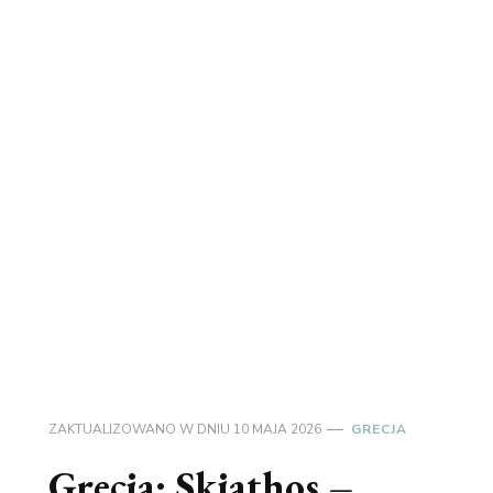
ZAKTUALIZOWANO W DNIU
10 MAJA 2026
GRECJA
Grecja: Skiathos –