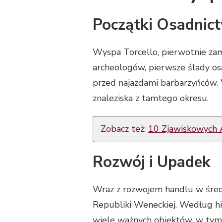
Początki Osadnic
Wyspa Torcello, pierwotnie zami
archeologów, pierwsze ślady os
przed najazdami barbarzyńców. 
znaleziska z tamtego okresu.
Zobacz też:
10 Zjawiskowych A
Rozwój i Upadek
Wraz z rozwojem handlu w średn
Republiki Weneckiej. Według hi
wiele ważnych obiektów, w tym