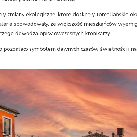
y zmiany ekologiczne, które dotknęły torcellańskie okol
 malaria spowodowały, że większość mieszkańców wyemi
 czego dowodzą opisy ówczesnych kronikarzy.
o pozostało symbolem dawnych czasów świetności i nada