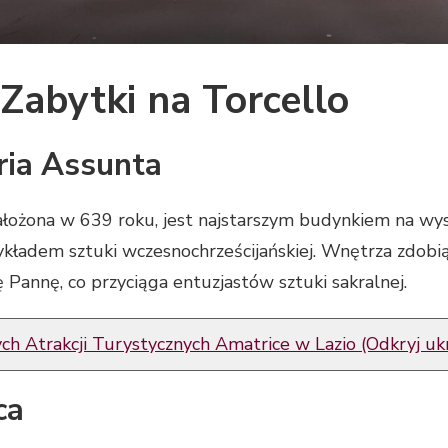
Zabytki na Torcello
ria Assunta
łożona w 639 roku, jest najstarszym budynkiem na wyspie
ykładem sztuki wczesnochrześcijańskiej. Wnętrza zdobi
 Pannę, co przyciąga entuzjastów sztuki sakralnej.
h Atrakcji Turystycznych Amatrice w Lazio (Odkryj uk
ca