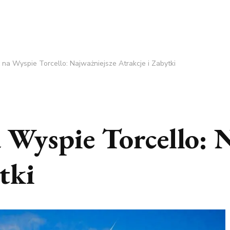
na Wyspie Torcello: Najważniejsze Atrakcje i Zabytki
 Wyspie Torcello: 
tki