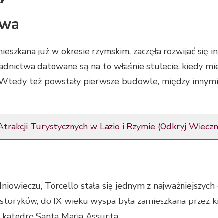
twa
eszkana już w okresie rzymskim, zaczęła rozwijać się 
adnictwa datowane są na to właśnie stulecie, kiedy mie
Wtedy też powstały pierwsze budowle, między innymi k
trakcji Turystycznych w Lazio i Rzymie (Odkryj Wieczn
iowieczu, Torcello stała się jednym z najważniejszy
storyków, do IX wieku wyspa była zamieszkana przez k
 katedrę Santa Maria Assunta.