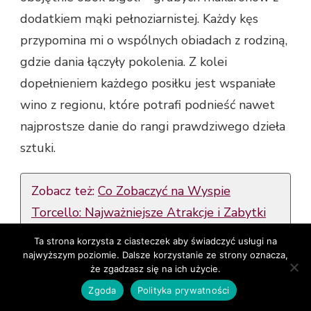
dodatkiem mąki pełnoziarnistej. Każdy kęs
przypomina mi o wspólnych obiadach z rodziną,
gdzie dania łączyły pokolenia. Z kolei
dopełnieniem każdego posiłku jest wspaniałe
wino z regionu, które potrafi podnieść nawet
najprostsze danie do rangi prawdziwego dzieła
sztuki.
Zobacz też:
Co Zobaczyć na Wyspie
Torcello: Najważniejsze Atrakcje i Zabytki
Ta strona korzysta z ciasteczek aby świadczyć usługi na
Najlepsze Restauracje
najwyższym poziomie. Dalsze korzystanie ze strony oznacza,
że zgadzasz się na ich użycie.
Kiedy mowa o restauracjach, moim ulubionym
Zgoda
Polityka prywatności
miejscem jest Trattoria da Doro. Pamiętam