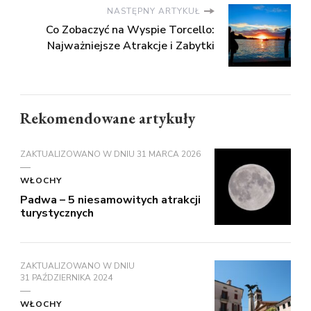
NASTĘPNY ARTYKUŁ
Co Zobaczyć na Wyspie Torcello:
Najważniejsze Atrakcje i Zabytki
Rekomendowane artykuły
ZAKTUALIZOWANO W DNIU
31 MARCA 2026
WŁOCHY
Padwa – 5 niesamowitych atrakcji
turystycznych
ZAKTUALIZOWANO W DNIU
31 PAŹDZIERNIKA 2024
WŁOCHY