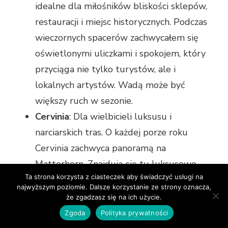
idealne dla miłośników bliskości sklepów,
restauracji i miejsc historycznych. Podczas
wieczornych spacerów zachwycałem się
oświetlonymi uliczkami i spokojem, który
przyciąga nie tylko turystów, ale i
lokalnych artystów. Wadą może być
większy ruch w sezonie.
Cervinia
: Dla wielbicieli luksusu i
narciarskich tras. O każdej porze roku
Cervinia zachwyca panoramą na
Matterhorn. Znajdują się tu luksusowe
Ta strona korzysta z ciasteczek aby świadczyć usługi na
hotele oraz prestiżowe apartamenty,
najwyższym poziomie. Dalsze korzystanie ze strony oznacza,
jednak ceny są wyraźnie wyższe.
że zgadzasz się na ich użycie.
Małe wioski wokół doliny
: Jeśli szukasz
Zgoda
Polityka prywatności
autentyczności, ciszy i bezpośredniego