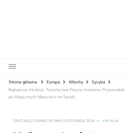
RelaxNetPl
Najlepsze miejsca na świecie
Strona główna
Europa
Włochy
Sycylia
Najlepsze Atrakcje Turystyczne Piazza Armerina: Przewodnik
po Magicznych Miejscach na Sycylii
ZAKTUALIZOWANO W DNIU
8 LISTOPADA 2024
SYCYLIA