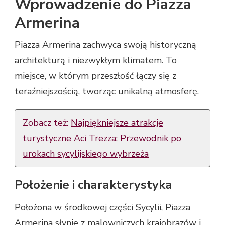
Wprowadzenie do Piazza
Armerina
Piazza Armerina zachwyca swoją historyczną
architekturą i niezwykłym klimatem. To
miejsce, w którym przeszłość łączy się z
teraźniejszością, tworząc unikalną atmosferę.
Zobacz też:
Najpiękniejsze atrakcje
turystyczne Aci Trezza: Przewodnik po
urokach sycylijskiego wybrzeża
Położenie i charakterystyka
Położona w środkowej części Sycylii, Piazza
Armerina słynie z malowniczych krajobrazów i