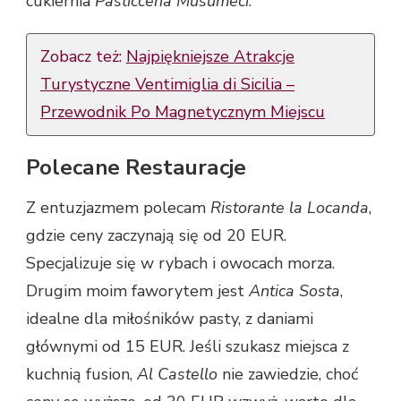
cukiernia
Pasticceria Musumeci
.
Zobacz też:
Najpiękniejsze Atrakcje
Turystyczne Ventimiglia di Sicilia –
Przewodnik Po Magnetycznym Miejscu
Polecane Restauracje
Z entuzjazmem polecam
Ristorante la Locanda
,
gdzie ceny zaczynają się od 20 EUR.
Specjalizuje się w rybach i owocach morza.
Drugim moim faworytem jest
Antica Sosta
,
idealne dla miłośników pasty, z daniami
głównymi od 15 EUR. Jeśli szukasz miejsca z
kuchnią fusion,
Al Castello
nie zawiedzie, choć