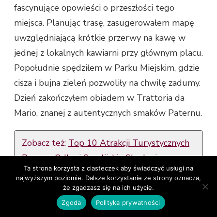
fascynujące opowieści o przeszłości tego
miejsca. Planując trasę, zasugerowałem mapę
uwzględniającą krótkie przerwy na kawę w
jednej z lokalnych kawiarni przy głównym placu.
Popołudnie spędziłem w Parku Miejskim, gdzie
cisza i bujna zieleń pozwoliły na chwilę zadumy.
Dzień zakończyłem obiadem w Trattoria da
Mario, znanej z autentycznych smaków Paternu.
Zobacz też:
Top 10 Atrakcji Turystycznych
Ragusy: Odkryj Sycylijskie Skarby i
Ta strona korzysta z ciasteczek aby świadczyć usługi na
Kulinarne Przygody
najwyższym poziomie. Dalsze korzystanie ze strony oznacza,
że zgadzasz się na ich użycie.
Weekend w Mieście
Zgoda
Polityka prywatności