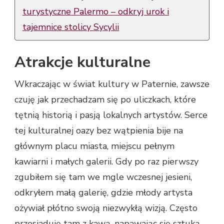
turystyczne Palermo – odkryj urok i
tajemnice stolicy Sycylii
Atrakcje kulturalne
Wkraczając w świat kultury w Paternie, zawsze
czuję jak przechadzam się po uliczkach, które
tętnią historią i pasją lokalnych artystów. Serce
tej kulturalnej oazy bez wątpienia bije na
głównym placu miasta, miejscu pełnym
kawiarni i małych galerii. Gdy po raz pierwszy
zgubiłem się tam we mgle wczesnej jesieni,
odkryłem małą galerię, gdzie młody artysta
ożywiał płótno swoją niezwykłą wizją. Często
przesiaduję tam z kawą, napawając się sztuką,