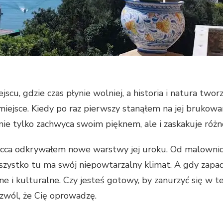
scu, gdzie czas płynie wolniej, a historia i natura two
ie miejsce. Kiedy po raz pierwszy stanąłem na jej bruko
ie tylko zachwyca swoim pięknem, ale i zaskakuje różno
acca odkrywałem nowe warstwy jej uroku. Od malowni
wszystko tu ma swój niepowtarzalny klimat. A gdy zapa
 i kulturalne. Czy jesteś gotowy, by zanurzyć się w tej 
zwól, że Cię oprowadzę.