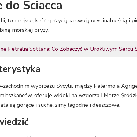
 do Sciacca
lii, to miejsce, które przyciąga swoją oryginalnością i
obiną morskiej bryzy.
zne Petralia Sottana: Co Zobaczyć w Urokliwym Sercu S
kterystyka
o-zachodnim wybrzeżu Sycylii, między Palermo a Agrige
y mieszkańców, oferuje widoki na wzgórza i Morze Śródzi
ta są gorące i suche, zimy łagodne i deszczowe.
wiedzić