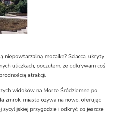
rzą niepowtarzalną mozaikę? Sciacca, ukryty
wanych uliczkach, poczułem, że odkrywam coś
rodnością atrakcji.
czych widoków na Morze Śródziemne po
da zmrok, miasto ożywa na nowo, oferując
sycylijskiej przygodzie i odkryć, co jeszcze