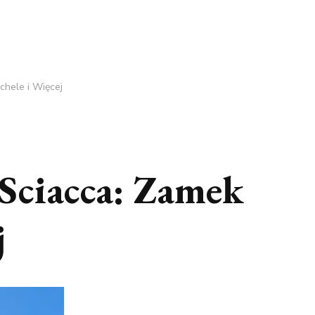
chele i Więcej
 Sciacca: Zamek
j