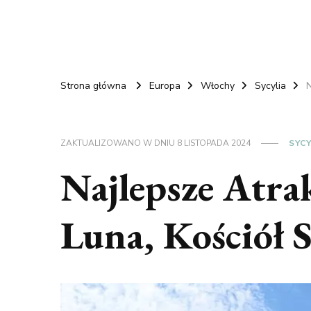
Strona główna
Europa
Włochy
Sycylia
N
ZAKTUALIZOWANO W DNIU
8 LISTOPADA 2024
SYCY
Najlepsze Atra
Luna, Kościół S