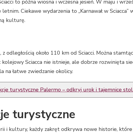
ciacci to późna wiosna i wczesna jesień. W maju i wrze
e letnim. Ciekawe wydarzenia to „Karnawał w Sciacca” 
ną kulturę.
ze, z odległością około 110 km od Sciacci. Można sta
kolejowy Sciacca nie istnieje, ale dobrze rozwinięta s
la na łatwe zwiedzanie okolicy.
cje turystyczne Palermo – odkryj urok i tajemnice stoli
je turystyczne
rii i kultury, każdy zakręt odkrywa nowe historie, któr