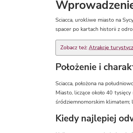
Wprowadzenie
Sciacca, urokliwe miasto na Sycy
spacer po kartach historii z odr
Zobacz też:
Atrakcje turystyc
Położenie i chara
Sciacca, położona na południow
Miasto, liczące około 40 tysięc
śródziemnomorskim klimatem; la
Kiedy najlepiej od