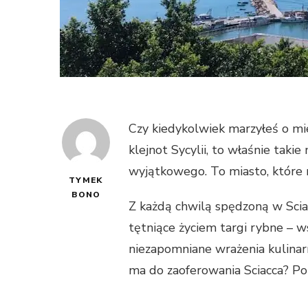
Czy kiedykolwiek marzyłeś o miej
klejnot Sycylii, to właśnie tak
wyjątkowego. To miasto, które n
TYMEK
BONO
Z każdą chwilą spędzoną w Sci
tętniące życiem targi rybne – 
niezapomniane wrażenia kulinarne
ma do zaoferowania Sciacca? Po