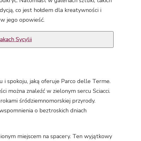
odkryć. Natomiast w galeriach sztuki, takich
dycją, co jest hołdem dla kreatywności i
 w jego opowieść.
akach Sycylii
 i spokoju, jaką oferuje Parco delle Terme.
ci można znaleźć w zielonym sercu Sciacci.
 urokami śródziemnomorskiej przyrody.
wspomnienia o beztroskich dniach
ubionym miejscem na spacery. Ten wyjątkowy