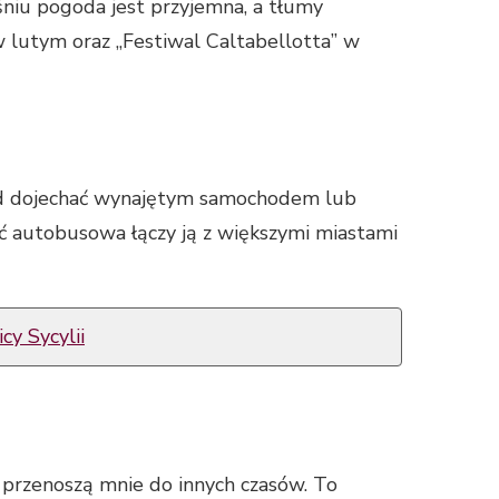
śniu pogoda jest przyjemna, a tłumy
w lutym oraz „Festiwal Caltabellotta” w
mtąd dojechać wynajętym samochodem lub
ieć autobusowa łączy ją z większymi miastami
cy Sycylii
e przenoszą mnie do innych czasów. To