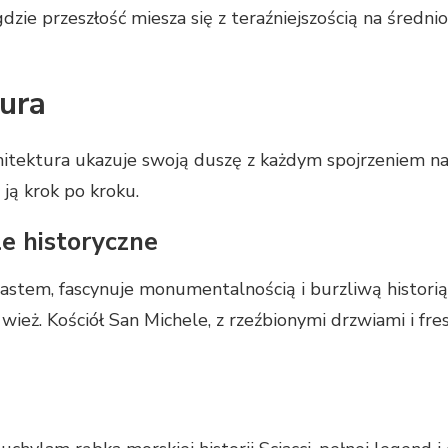
dzie przeszłość miesza się z teraźniejszością na średn
tura
chitektura ukazuje swoją duszę z każdym spojrzeniem na
 ją krok po kroku.
e historyczne
stem, fascynuje monumentalnością i burzliwą histori
ież. Kościół San Michele, z rzeźbionymi drzwiami i fres