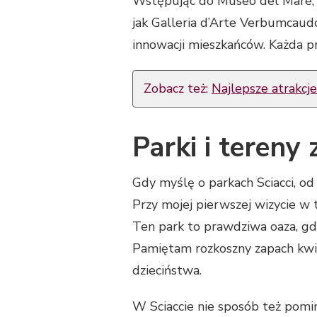
Wstępując do Museo del Mare, uc
jak Galleria d’Arte Verbumcaudo
innowacji mieszkańców. Każda pr
Zobacz też:
Najlepsze atrakcj
Parki i tereny 
Gdy myślę o parkach Sciacci, od
Przy mojej pierwszej wizycie w 
Ten park to prawdziwa oaza, gdz
Pamiętam rozkoszny zapach kwi
dzieciństwa.
W Sciaccie nie sposób też pomi