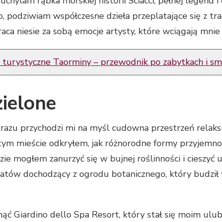
hylam rąbka morskiej historii Sciacci, pełnej legend i 
, podziwiam współczesne dzieła przeplatające się z tra
aca niesie za sobą emocje artysty, które wciągają mnie
e turystyczne Taorminy – przewodnik po zabytkach i sm
zielone
 razu przychodzi mi na myśl cudowna przestrzeń relaksu
tym mieście odkryłem, jak różnorodne formy przyjemnoś
ie mogłem zanurzyć się w bujnej roślinności i cieszyć
atów dochodzący z ogrodu botanicznego, który budził 
nąć Giardino dello Spa Resort, który stał się moim ul