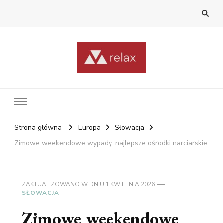
RelaxNetPl
Najlepsze miejsca na świecie
Strona główna
Europa
Słowacja
Zimowe weekendowe wypady: najlepsze ośrodki narciarskie
ZAKTUALIZOWANO W DNIU
1 KWIETNIA 2026
SŁOWACJA
Zimowe weekendowe