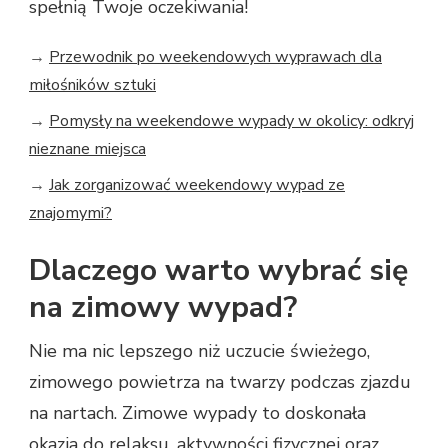
spełnią Twoje oczekiwania!
→
Przewodnik po weekendowych wyprawach dla
miłośników sztuki
→
Pomysły na weekendowe wypady w okolicy: odkryj
nieznane miejsca
→
Jak zorganizować weekendowy wypad ze
znajomymi?
Dlaczego warto wybrać się
na zimowy wypad?
Nie ma nic lepszego niż uczucie świeżego,
zimowego powietrza na twarzy podczas zjazdu
na nartach. Zimowe wypady to doskonała
okazja do relaksu, aktywności fizycznej oraz