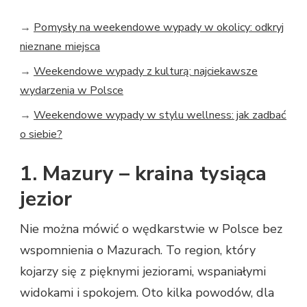
→
Pomysły na weekendowe wypady w okolicy: odkryj
nieznane miejsca
→
Weekendowe wypady z kulturą: najciekawsze
wydarzenia w Polsce
→
Weekendowe wypady w stylu wellness: jak zadbać
o siebie?
1. Mazury – kraina tysiąca
jezior
Nie można mówić o wędkarstwie w Polsce bez
wspomnienia o Mazurach. To region, który
kojarzy się z pięknymi jeziorami, wspaniałymi
widokami i spokojem. Oto kilka powodów, dla