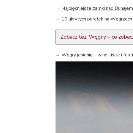
→
Najpiękniejsze zamki nad Dunajem
→
10 ukrytych perełek na Węgrzech
Zobacz też:
Węgry – co zobacz
→
Węgry jesienią – wino, liście i fes