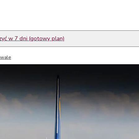
yć w 7 dni (gotowy plan)
tiwale