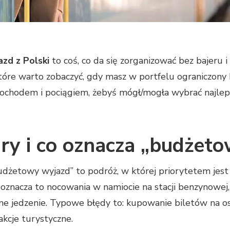
zd z Polski
to coś, co da się zorganizować bez bajeru 
które warto zobaczyć, gdy masz w portfelu ograniczony 
chodem i pociągiem, żebyś mógł/mogła wybrać najlepsz
y i co oznacza „budżeto
budżetowy wyjazd” to podróż, w której priorytetem jes
 oznacza to nocowania w namiocie na stacji benzynowej,
ne jedzenie. Typowe błędy to: kupowanie biletów na os
akcje turystyczne.