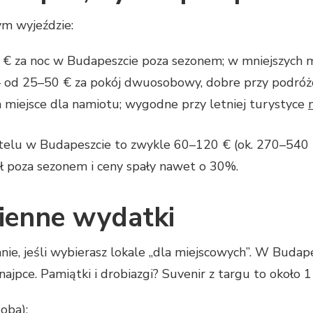
m wyjeździe:
€ za noc w Budapeszcie poza sezonem; w mniejszych mia
 od 25–50 € za pokój dwuosobowy, dobre przy podróż
miejsce dla namiotu; wygodne przy letniej turystyce
telu w Budapeszcie to zwykle 60–120 € (ok. 270–540 
ł poza sezonem i ceny spały nawet o 30%.
zienne wydatki
nie, jeśli wybierasz lokale „dla miejscowych”. W Buda
knajpce. Pamiątki i drobiazgi? Suvenir z targu to około
oba):