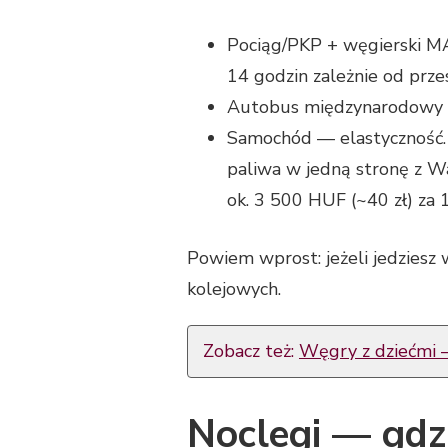
Pociąg/PKP + węgierski MAV
14 godzin zależnie od prze
Autobus międzynarodowy (F
Samochód — elastyczność. Ko
paliwa w jedną stronę z W
ok. 3 500 HUF (~40 zł) za 1
Powiem wprost: jeżeli jedziesz 
kolejowych.
Zobacz też:
Węgry z dziećmi – 
Noclegi — gdzi