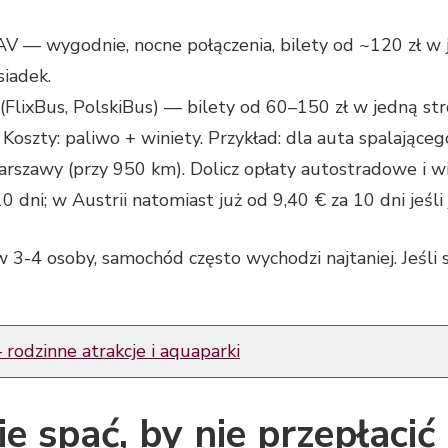
 — wygodnie, nocne połączenia, bilety od ~120 zł w je
siadek.
lixBus, PolskiBus) — bilety od 60–150 zł w jedną str
szty: paliwo + winiety. Przykład: dla auta spalającego 
arszawy (przy 950 km). Dolicz opłaty autostradowe i 
0 dni; w Austrii natomiast już od 9,40 € za 10 dni jeśli 
w 3-4 osoby, samochód często wychodzi najtaniej. Jeśl
rodzinne atrakcje i aquaparki
e spać, by nie przepłacić