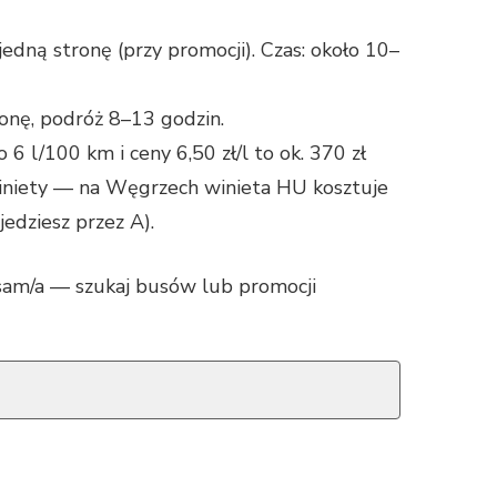
dną stronę (przy promocji). Czas: około 10–
onę, podróż 8–13 godzin.
6 l/100 km i ceny 6,50 zł/l to ok. 370 zł
winiety — na Węgrzech winieta HU kosztuje
jedziesz przez A).
i sam/a — szukaj busów lub promocji