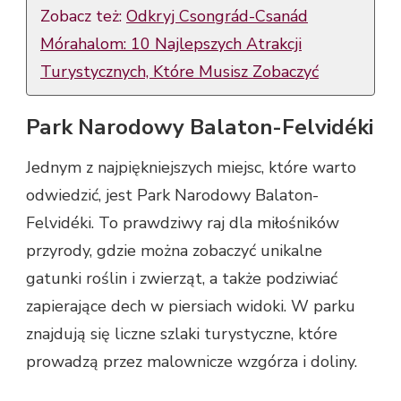
Zobacz też:
Odkryj Csongrád-Csanád
Mórahalom: 10 Najlepszych Atrakcji
Turystycznych, Które Musisz Zobaczyć
Park Narodowy Balaton-Felvidéki
Jednym z najpiękniejszych miejsc, które warto
odwiedzić, jest Park Narodowy Balaton-
Felvidéki. To prawdziwy raj dla miłośników
przyrody, gdzie można zobaczyć unikalne
gatunki roślin i zwierząt, a także podziwiać
zapierające dech w piersiach widoki. W parku
znajdują się liczne szlaki turystyczne, które
prowadzą przez malownicze wzgórza i doliny.