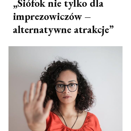
„Siófok nie tylko dla
imprezowiczów –
alternatywne atrakcje”