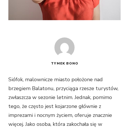
TYMEK BONO
Siófok, malownicze miasto położone nad
brzegiem Balatonu, przyciąga rzesze turystów,
zwłaszcza w sezonie letnim. Jednak, pomimo
tego, że często jest kojarzone głównie z
imprezami i nocnym życiem, oferuje znacznie
więcej. Jako osoba, która zakochała się w