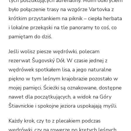
tych poszukujących adrenaliny. Moim odkryciem
było połączenie trasy na wzgórze Vartovka z
krótkim przystankiem na piknik – ciepła herbata
i lokalne przekąski na tle panoramy to coś, co
pamiętam do dziś.
Jeśli wolisz piesze wędrówki, polecam
rezerwat Šugovský Dół. W czasie jednej z
wędrówek spotkałem lisa, a jego naturalne
piękno w tym leśnym krajobrazie pozostało w
mojej pamięci. Ścieżki są oznakowane, dostępne
nawet dla początkujących, a widok na Góry
Štiavnickie i spokojne jeziora uspokajają myśli.
Każdy krok, czy to z plecakiem podczas
wędrówki, czy na rowerze po krętych leśnych