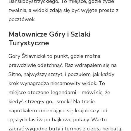
Bańskobystrzyckiego. To miejsce, gdzie życie
zwalnia, a widoki zdają się być wyjęte prosto z
pocztówek.
Malownicze Góry i Szlaki
Turystyczne
Góry Štiavnické to punkt, gdzie można
prawdziwie odetchnąć. Raz wdrapałem się na
Sitno, najwyższy szczyt, i poczułem, jak każdy
krok wynagradza niesamowity widok. To
miejsce otoczone legendami – mówi się, że
kiedyś strzegły go… smoki! Na trasie
napotkałem zmieniające się krajobrazy: od
gęstych lasów po bajkowe polany. Warto
zabrać wygodne buty i termos z ciepłą herbatą,