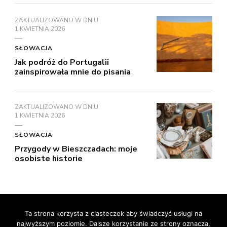
ZAKTUALIZOWANO W DNIU
1 KWIETNIA 2026
SŁOWACJA
Jak podróż do Portugalii
zainspirowała mnie do pisania
ZAKTUALIZOWANO W DNIU
1 KWIETNIA 2026
SŁOWACJA
Przygody w Bieszczadach: moje
osobiste historie
© prawa autorskie2026
RelaxNetPl
. Wszelkie prawa
Ta strona korzysta z ciasteczek aby świadczyć usługi na
najwyższym poziomie. Dalsze korzystanie ze strony oznacza,
zastrzeżone.
Vilva | Stworzony przez
Blossom