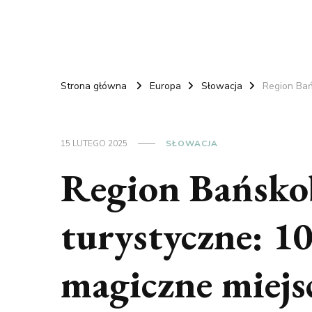
Strona główna
Europa
Słowacja
Region Bań
15 LUTEGO 2025
SŁOWACJA
Region Bańskob
turystyczne: 1
magiczne miejs