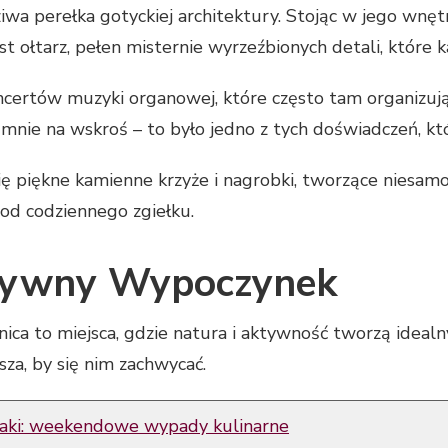
iwa perełka gotyckiej architektury. Stojąc w jego wnęt
st ołtarz, pełen misternie wyrzeźbionych detali, które ka
ncertów muzyki organowej, które często tam organizują
mnie na wskroś – to było jedno z tych doświadczeń, któ
ię piękne kamienne krzyże i nagrobki, tworzące niesam
 od codziennego zgiełku.
ktywny Wypoczynek
ica to miejsca, gdzie natura i aktywność tworzą idealn
za, by się nim zachwycać.
maki: weekendowe wypady kulinarne