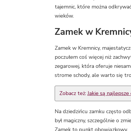
tajemnic, które można odkrywać
wieków.
Zamek w Kremnic
Zamek w Kremnicy, majestatyczn
poczułem coś więcej niż zachwy
zegarowej, która oferuje niesam
strome schody, ale warto się tro
Zobacz też:
Jakie są najleps
Na dziedzińcu zamku często odby
był magiczny, szczególnie o zmie
Zamek to punkt obowiązkowy.