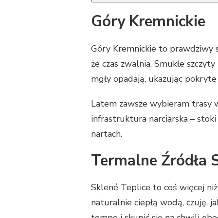
Góry Kremnickie
Góry Kremnickie to prawdziwy s
że czas zwalnia. Smukłe szczyty
mgły opadają, ukazując pokryte z
Latem zawsze wybieram trasy w
infrastruktura narciarska – stok
nartach.
Termalne Źródła S
Sklené Teplice to coś więcej ni
naturalnie ciepłą wodą, czuję, 
tempo i skupić się na chwili obe