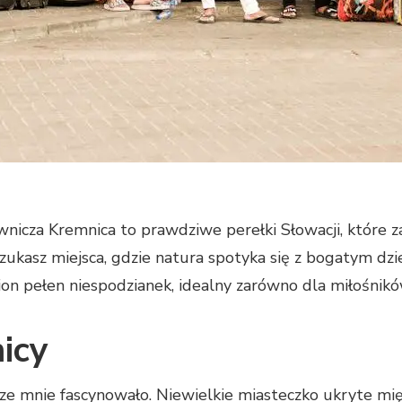
nicza Kremnica to prawdziwe perełki Słowacji, które za
 szukasz miejsca, gdzie natura spotyka się z bogatym d
egion pełen niespodzianek, idealny zarówno dla miłośni
icy
ze mnie fascynowało. Niewielkie miasteczko ukryte międ