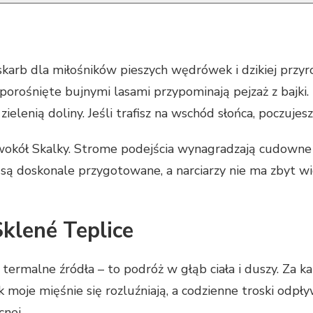
karb dla miłośników pieszych wędrówek i dzikiej przy
 porośnięte bujnymi lasami przypominają pejzaż z bajki.
ielenią doliny. Jeśli trafisz na wschód słońca, poczuje
okół Skalky. Strome podejścia wynagradzają cudowne 
i są doskonale przygotowane, a narciarzy nie ma zbyt wi
klené Teplice
ż termalne źródła – to podróż w głąb ciała i duszy. Za 
jak moje mięśnie się rozluźniają, a codzienne troski od
cnej.