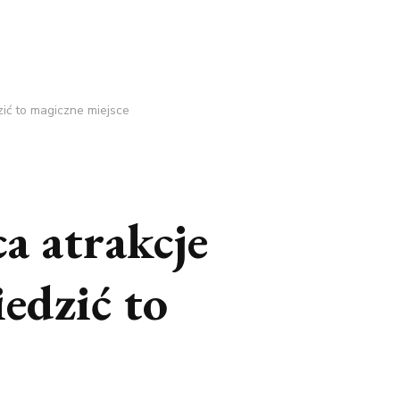
ić to magiczne miejsce
a atrakcje
edzić to