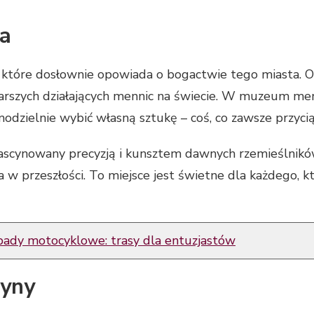
a
, które dosłownie opowiada o bogactwie tego miasta. 
starszych działających mennic na świecie. W muzeum men
zielnie wybić własną sztukę – coś, co zawsze przyciąg
ascynowany precyzją i kunsztem dawnych rzemieślnikó
 przeszłości. To miejsce jest świetne dla każdego, kto 
dy motocyklowe: trasy dla entuzjastów
zyny