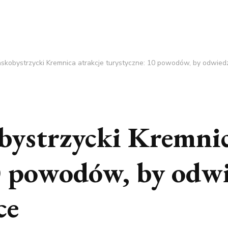
skobystrzycki Kremnica atrakcje turystyczne: 10 powodów, by odwiedz
ystrzycki Kremnic
0 powodów, by odwi
ce