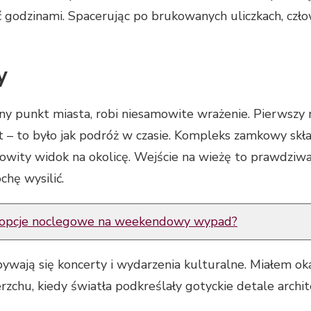
 godzinami. Spacerując po brukowanych uliczkach, czł
y
y punkt miasta, robi niesamowite wrażenie. Pierwszy 
t – to było jak podróż w czasie. Kompleks zamkowy skł
owity widok na okolicę. Wejście na wieżę to prawdziwa
chę wysilić.
ze opcje noclegowe na weekendowy wypad?
wają się koncerty i wydarzenia kulturalne. Miałem oka
rzchu, kiedy światła podkreślały gotyckie detale architek