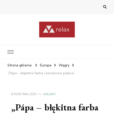
RelaxNetPl
Najlepsze miejsca na świecie
Strona główna
Europa
Węgry
„Pápa – błękitna farba i barokowe pałace”
8 KWIETNIA 2025
WĘGRY
„Pápa – błękitna farba