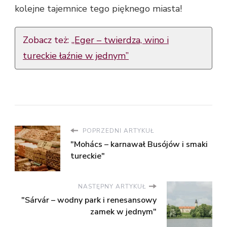
kolejne tajemnice tego pięknego miasta!
Zobacz też:
„Eger – twierdza, wino i
tureckie łaźnie w jednym”
POPRZEDNI ARTYKUŁ
"Mohács – karnawał Busójów i smaki
tureckie"
NASTĘPNY ARTYKUŁ
"Sárvár – wodny park i renesansowy
zamek w jednym"