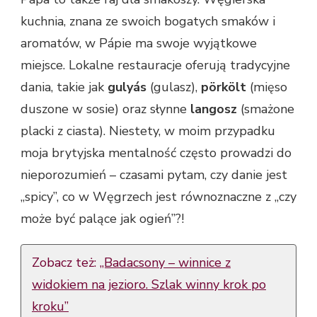
kuchnia, znana ze swoich bogatych smaków i
aromatów, w Pápie ma swoje wyjątkowe
miejsce. Lokalne restauracje oferują tradycyjne
dania, takie jak
gulyás
(gulasz),
pörkölt
(mięso
duszone w sosie) oraz słynne
langosz
(smażone
placki z ciasta). Niestety, w moim przypadku
moja brytyjska mentalność często prowadzi do
nieporozumień – czasami pytam, czy danie jest
„spicy”, co w Węgrzech jest równoznaczne z „czy
może być palące jak ogień”?!
Zobacz też:
„Badacsony – winnice z
widokiem na jezioro. Szlak winny krok po
kroku”