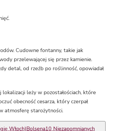
ięć.
grodów. Cudowne fontanny, takie jak
ody przelewającej się przez kamienie.
żdy detal, od rzeźb po roślinność, opowiadał
okalizacji leży w pozostałościach, które
zuć obecność cesarza, który czerpał
 w atmosferę starożytności.
Magię Włoch)Bolsena10 Niezapomnianych