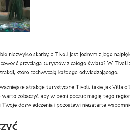
bie niezwykłe skarby, a Tivoli jest jednym z jego najpię
jscowość przyciąga turystów z całego świata? W Tivoli z
trakcji, które zachwycają każdego odwiedzającego.
ażniejsze atrakcje turystyczne Tivoli, takie jak Villa d’
o warto zobaczyć, aby w pełni poczuć magię tego region
i Twoje doświadczenia i pozostawi niezatarte wspomnie
czyć