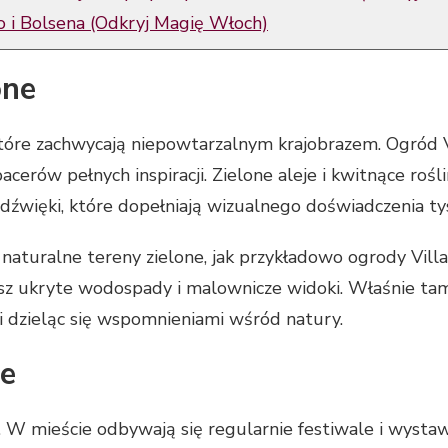
o i Bolsena (Odkryj Magię Włoch)
one
które zachwycają niepowtarzalnym krajobrazem. Ogród Vi
cerów pełnych inspiracji. Zielone aleje i kwitnące rośl
dźwięki, które dopełniają wizualnego doświadczenia ty
 naturalne tereny zielone, jak przykładowo ogrody Vil
jesz ukryte wodospady i malownicze widoki. Właśnie ta
i i dzieląc się wspomnieniami wśród natury.
ne
. W mieście odbywają się regularnie festiwale i wystaw