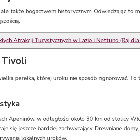
, ale także bogactwem historycznym. Odwiedzając to mi
jszością.
łych Atrakcji Turystycznych w Lazio i Nettuno (Raj dl
Tivoli
ielka perełka, której uroku nie sposób zignorować. To t
ystyka
zach Apeninów, w odległości około 30 km od stolicy Wł
taje się jeszcze bardziej zachwycający. Drewniane domy
krywania lokalnych uroków.