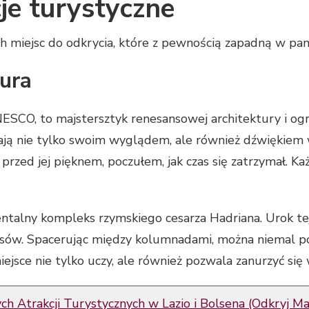
je turystyczne
ch miejsc do odkrycia, które z pewnością zapadną w pam
tura
UNESCO, to majstersztyk renesansowej architektury i o
ją nie tylko swoim wyglądem, ale również dźwiękiem w
przed jej pięknem, poczułem, jak czas się zatrzymał. Ka
ntalny kompleks rzymskiego cesarza Hadriana. Urok tej l
sów. Spacerując między kolumnadami, można niemal poc
miejsce nie tylko uczy, ale również pozwala zanurzyć się
ch Atrakcji Turystycznych w Lazio i Bolsena (Odkryj 