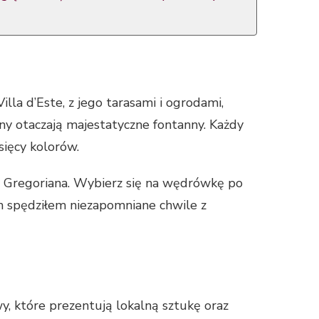
lla d’Este, z jego tarasami i ogrodami,
iny otaczają majestatyczne fontanny. Każdy
sięcy kolorów.
la Gregoriana. Wybierz się na wędrówkę po
m spędziłem niezapomniane chwile z
y, które prezentują lokalną sztukę oraz