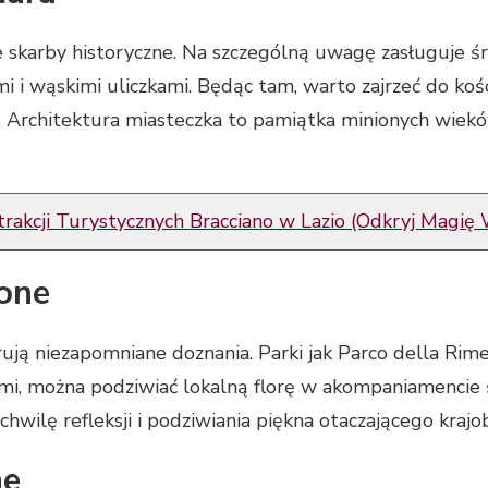
 skarby historyczne. Na szczególną uwagę zasługuje ś
 i wąskimi uliczkami. Będąc tam, warto zajrzeć do kośc
u. Architektura miasteczka to pamiątka minionych wiekó
rakcji Turystycznych Bracciano w Lazio (Odkryj Magię 
lone
ują niezapomniane doznania. Parki jak Parco della Rim
ami, można podziwiać lokalną florę w akompaniamenci
wilę refleksji i podziwiania piękna otaczającego krajo
ne