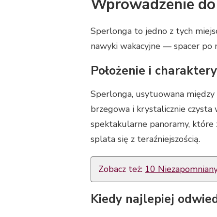
Wprowadzenie do
Sperlonga to jedno z tych miejsc
nawyki wakacyjne — spacer po ma
Położenie i charakter
Sperlonga, usytuowana między 
brzegowa i krystalicznie czysta
spektakularne panoramy, które za
splata się z teraźniejszością.
Zobacz też:
10 Niezapomnianyc
Kiedy najlepiej odwied