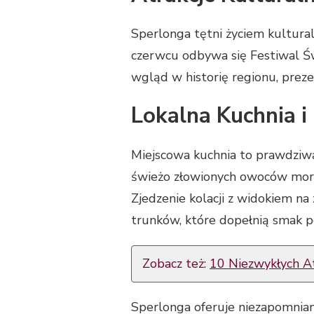
Sperlonga tętni życiem kultural
czerwcu odbywa się Festiwal Św
wgląd w historię regionu, preze
Lokalna Kuchnia i
Miejscowa kuchnia to prawdziwa
świeżo złowionych owoców morza
Zjedzenie kolacji z widokiem n
trunków, które dopełnią smak p
Zobacz też:
10 Niezwykłych At
Sperlonga oferuje niezapomniane 