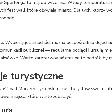
w Sperlonga to maj do września. Wtedy temperatura 
h festiwali, które ożywiają miasto. Dla tych, którzy wo
 pogodę.
ste. Wybierając samochód, można bezpośrednio dojecha
 komunikacji publicznej — regularne pociągi kursują m
taksówkę. Warto zarezerwować czas na tę podróż, by mó
je turystyczne
ość nad Morzem Tyrreńskim, kusi turystów swoimi atr
owe miejsca, które warto zobaczyć.
tura