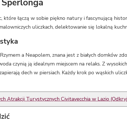
 Sperlonga
, które łączą w sobie piękno natury i fascynującą histo
lowniczych uliczkach, delektowanie się lokalną kuchni
ystyka
Rzymem a Neapolem, znana jest z białych domków zdobi
 woda czynią ją idealnym miejscem na relaks. Z wysoki
pierają dech w piersiach. Każdy krok po wąskich uliczka
h Atrakcji Turystycznych Civitavecchia w Lazio (Odkryj
zić