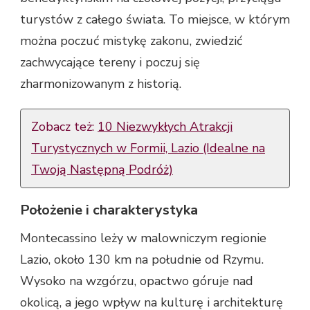
turystów z całego świata. To miejsce, w którym
można poczuć mistykę zakonu, zwiedzić
zachwycające tereny i poczuj się
zharmonizowanym z historią.
Zobacz też:
10 Niezwykłych Atrakcji
Turystycznych w Formii, Lazio (Idealne na
Twoją Następną Podróż)
Położenie i charakterystyka
Montecassino leży w malowniczym regionie
Lazio, około 130 km na południe od Rzymu.
Wysoko na wzgórzu, opactwo góruje nad
okolicą, a jego wpływ na kulturę i architekturę