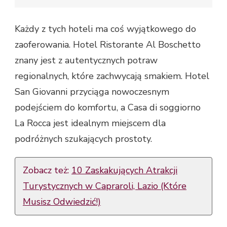
Każdy z tych hoteli ma coś wyjątkowego do
zaoferowania. Hotel Ristorante Al Boschetto
znany jest z autentycznych potraw
regionalnych, które zachwycają smakiem. Hotel
San Giovanni przyciąga nowoczesnym
podejściem do komfortu, a Casa di soggiorno
La Rocca jest idealnym miejscem dla
podróżnych szukających prostoty.
Zobacz też:
10 Zaskakujących Atrakcji
Turystycznych w Capraroli, Lazio (Które
Musisz Odwiedzić!)