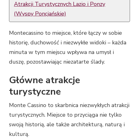
Atrakcji Turystycznych Lazio i Ponzy
(Wyspy Poncjańskie)
Montecassino to miejsce, które łączy w sobie
historię, duchowość i niezwykłe widoki – każda
minuta w tym miejscu wpływa na umysł i
duszę, pozostawiając niezatarte ślady.
Główne atrakcje
turystyczne
Monte Cassino to skarbnica niezwykłych atrakcji
turystycznych. Miejsce to przyciąga nie tylko
swoją historią, ale także architekturą, naturą i
kulturą.