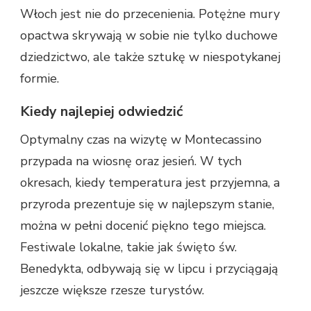
Włoch jest nie do przecenienia. Potężne mury
opactwa skrywają w sobie nie tylko duchowe
dziedzictwo, ale także sztukę w niespotykanej
formie.
Kiedy najlepiej odwiedzić
Optymalny czas na wizytę w Montecassino
przypada na wiosnę oraz jesień. W tych
okresach, kiedy temperatura jest przyjemna, a
przyroda prezentuje się w najlepszym stanie,
można w pełni docenić piękno tego miejsca.
Festiwale lokalne, takie jak święto św.
Benedykta, odbywają się w lipcu i przyciągają
jeszcze większe rzesze turystów.