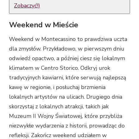
Zobaczyć!)
Weekend w Mieście
Weekend w Montecassino to prawdziwa uczta
dla zmysłów. Przykładowo, w pierwszym dniu
odwiedź opactwo, a później ciesz się lokalnym
klimatem w Centro Storico. Odkryj urok
tradycyjnych kawiarni, które serwują najlepszą
kawę w regionie, i posłuchaj brzmienia
lokalnych artystów na ulicach. Drugiego dnia
skorzystaj z lokalnych atrakcji, takich jak
Muzeum II Wojny Światowej, które przybliża
niezwykłe wydarzenia z historii, prowadząc do
refleksji. Zakończ weekend udziałem w