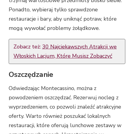
trzymaj wartościowe przedmioty blisko siebie.
Ponadto, wybieraj tylko sprawdzone
restauracje i bary, aby uniknąć potraw, które
mogą wywołać problemy żołądkowe.
Zobacz też:
30 Najciekawszych Atrakcji we
Włoskich Lacjum, Które Musisz Zobaczyć
Oszczędzanie
Odwiedzając Montecassino, można z
powodzeniem oszczędzać. Rezerwuj nocleg z
wyprzedzeniem, co pozwoli znaleźć atrakcyjne
oferty. Warto również poszukać lokalnych
restauracji, które oferują lunchowe zestawy w