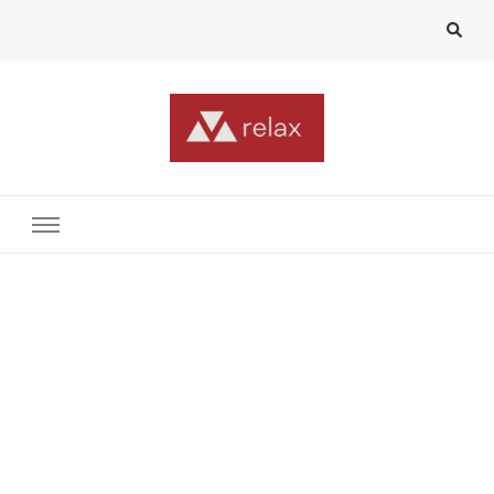
RelaxNetPl
Najlepsze miejsca na świecie