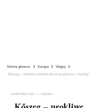
Strona główna
Europa
Węgry
„Kőszeg – urokliwe miasteczko przy granicy z Austrią”
8 KWIETNIA 2025
WĘGRY
„Kőszeg – urokliwe