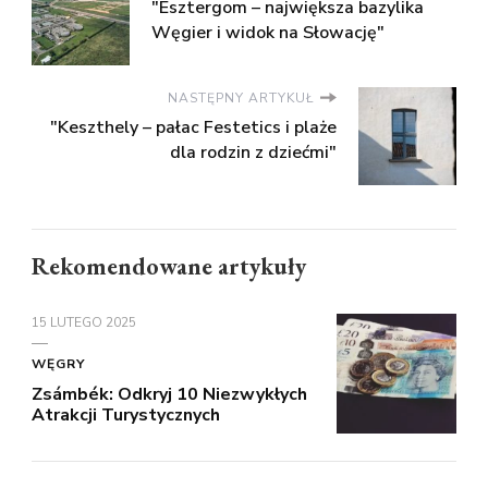
"Esztergom – największa bazylika
Węgier i widok na Słowację"
NASTĘPNY ARTYKUŁ
"Keszthely – pałac Festetics i plaże
dla rodzin z dziećmi"
Rekomendowane artykuły
15 LUTEGO 2025
WĘGRY
Zsámbék: Odkryj 10 Niezwykłych
Atrakcji Turystycznych