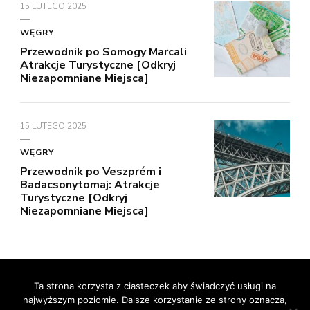
15 LUTEGO 2025
WĘGRY
Przewodnik po Somogy Marcali
Atrakcje Turystyczne [Odkryj
Niezapomniane Miejsca]
15 LUTEGO 2025
WĘGRY
Przewodnik po Veszprém i
Badacsonytomaj: Atrakcje
Turystyczne [Odkryj
Niezapomniane Miejsca]
© prawa autorskie2026
RelaxNetPl
. Wszelkie prawa
Ta strona korzysta z ciasteczek aby świadczyć usługi na
najwyższym poziomie. Dalsze korzystanie ze strony oznacza,
zastrzeżone.
Vilva | Stworzony przez
Blossom