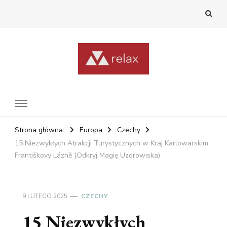
RelaxNetPl
Najlepsze miejsca na świecie
Strona główna
Europa
Czechy
15 Niezwykłych Atrakcji Turystycznych w Kraj Karlowarskim
Františkovy Lázně (Odkryj Magię Uzdrowiska)
9 LUTEGO 2025
CZECHY
15 Niezwykłych