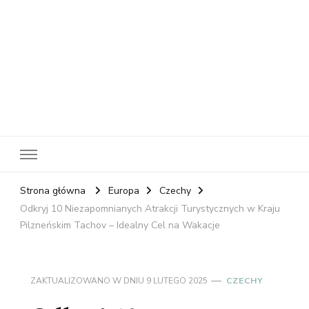
RelaxNetPl
Najlepsze miejsca na świecie
Strona główna
Europa
Czechy
Odkryj 10 Niezapomnianych Atrakcji Turystycznych w Kraju
Pilzneńskim Tachov – Idealny Cel na Wakacje
ZAKTUALIZOWANO W DNIU
9 LUTEGO 2025
CZECHY