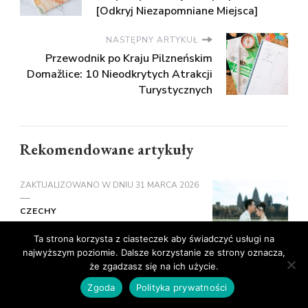
[Odkryj Niezapomniane Miejsca]
NASTĘPNY ARTYKUŁ
Przewodnik po Kraju Pilzneńskim
Domažlice: 10 Nieodkrytych Atrakcji
Turystycznych
Rekomendowane artykuły
ZAKTUALIZOWANO W DNIU
31 MARCA 2026
CZECHY
Morawski Kras – co zwiedzić i jak
Ta strona korzysta z ciasteczek aby świadczyć usługi na
zaplanować wizytę
najwyższym poziomie. Dalsze korzystanie ze strony oznacza,
że zgadzasz się na ich użycie.
Zgoda
Polityka prywatności
9 LUTEGO 2025