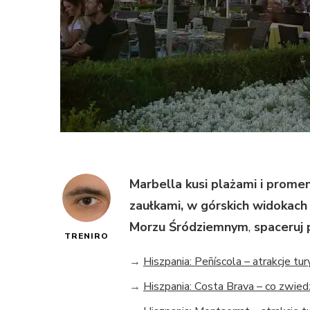
Marbella kusi plażami i prome
zaułkami, w górskich widokach 
Morzu Śródziemnym
,
spaceruj
TRENIRO
→
Hiszpania: Peñíscola – atrakcje tu
→
Hiszpania: Costa Brava – co zwied