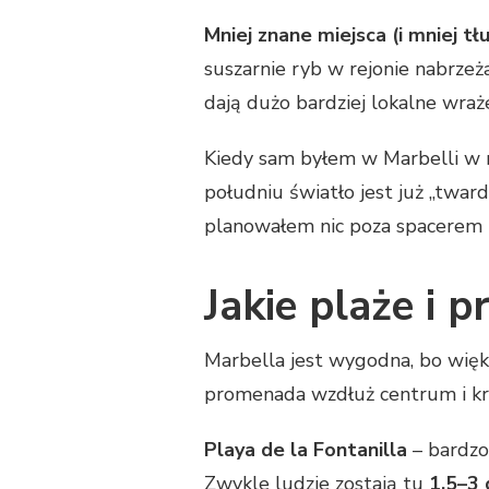
Mniej znane miejsca (i mniej t
suszarnie ryb w rejonie nabrzeż
dają dużo bardziej lokalne wraż
Kiedy sam byłem w Marbelli w m
południu światło jest już „tward
planowałem nic poza spacerem i
Jakie plaże i 
Marbella jest wygodna, bo więks
promenada wzdłuż centrum i kró
Playa de la Fontanilla
– bardzo
Zwykle ludzie zostają tu
1,5–3 