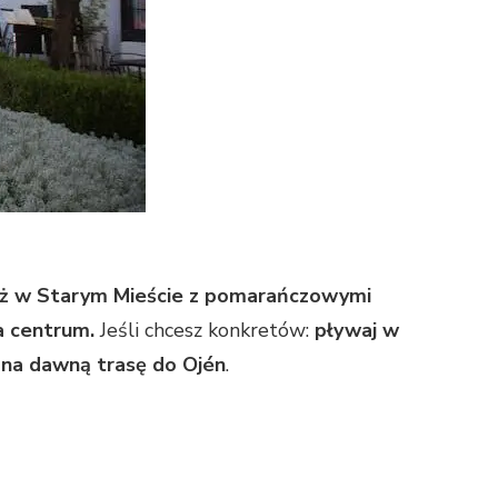
 też w Starym Mieście z pomarańczowymi
a centrum.
Jeśli chcesz konkretów:
pływaj w
b na dawną trasę do Ojén
.