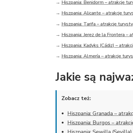
→
Hiszpania: Benidorm – atrakcje tu
→
Hiszpania: Alicante – atrakcje tur
→
Hiszpania: Tarifa – atrakcje turyst
→
Hiszpania: Jerez de la Frontera – a
→
Hiszpania: Kadyks (Cádiz) – atrakc
→
Hiszpania: Almería – atrakcje tury
Jakie są najwa
Zobacz też:
Hiszpania: Granada – atrak
Hiszpania: Burgos – atrakc
Hiszpania: Sewilla (Sevilla)