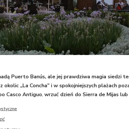
nadą Puerto Banús, ale jej prawdziwa magia siedzi
z okolic „La Concha” i w spokojniejszych plażach poz
 po Casco Antiguo
,
wrzuć dzień do Sierra de Mijas lu
rystyczne
zić