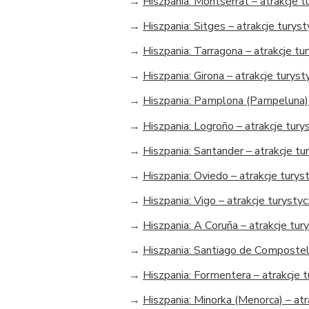
→
Hiszpania: Montserrat – atrakcje 
→
Hiszpania: Sitges – atrakcje turys
→
Hiszpania: Tarragona – atrakcje tu
→
Hiszpania: Girona – atrakcje turys
→
Hiszpania: Pamplona (Pampeluna) 
→
Hiszpania: Logroño – atrakcje tury
→
Hiszpania: Santander – atrakcje tu
→
Hiszpania: Oviedo – atrakcje turys
→
Hiszpania: Vigo – atrakcje turysty
→
Hiszpania: A Coruña – atrakcje tur
→
Hiszpania: Santiago de Compostela
→
Hiszpania: Formentera – atrakcje 
→
Hiszpania: Minorka (Menorca) – atr