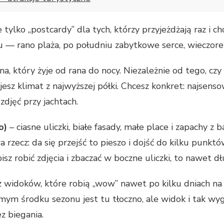
tylko „postcardy” dla tych, którzy przyjeżdżają raz i 
łku — rano plaża, po południu zabytkowe serce, wieczor
na, który żyje od rana do nocy. Niezależnie od tego, cz
jesz klimat z najwyższej półki. Chcesz konkret: najsens
zdjęć przy jachtach.
o)
– ciasne uliczki, białe fasady, małe place i zapachy z
a rzecz: da się przejść to pieszo i dojść do kilku punkt
bisz robić zdjęcia i zbaczać w boczne uliczki, to nawet dłu
sz widoków, które robią „wow” nawet po kilku dniach n
amym środku sezonu jest tu tłoczno, ale widok i tak w
z biegania.