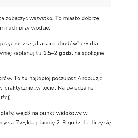
chcą zobaczyć wszystko. To miasto dobrze
em ruch przy wodzie.
y przychodzisz „dla samochodów” czy dla
owniej zaplanuj tu
1,5–2 godz.
na spokojne
 barów. To tu najlepiej poczujesz Andaluzję
ów praktycznie „w locie”. Na zwiedzanie
żej).
a plaży, wejdź na punkt widokowy w
ygrywa. Zwykle planuję
2–3 godz.
, bo liczy się