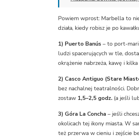
Powiem wprost: Marbella to nie 
działa, kiedy robisz je po kawa
1) Puerto Banús
– to port-mari
ludzi spacerujących w tle, dosta
okrążenie nabrzeża, kawę i kilka 
2) Casco Antiguo (Stare Miast
bez nachalnej teatralności. Dobr
zostaw
1,5–2,5 godz.
(a jeśli lu
3) Góra La Concha
– jeśli chce
okolicach tej ikony miasta. W s
też przerwa w cieniu i zejście be