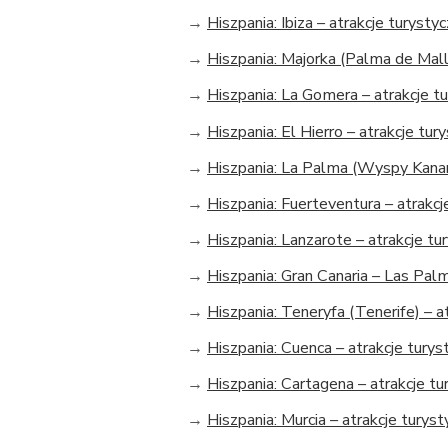
→
Hiszpania: Ibiza – atrakcje turysty
→
Hiszpania: Majorka (Palma de Mall
→
Hiszpania: La Gomera – atrakcje t
→
Hiszpania: El Hierro – atrakcje tur
→
Hiszpania: La Palma (Wyspy Kanary
→
Hiszpania: Fuerteventura – atrakcj
→
Hiszpania: Lanzarote – atrakcje tu
→
Hiszpania: Gran Canaria – Las Palm
→
Hiszpania: Teneryfa (Tenerife) – a
→
Hiszpania: Cuenca – atrakcje turys
→
Hiszpania: Cartagena – atrakcje t
→
Hiszpania: Murcia – atrakcje turys