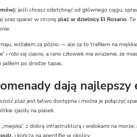
łumów):
jeśli chcesz odetchnąć od głównego ciągu, spr
a) oraz spacer w stronę
plaż w dzielnicy El Rosario
. Te
enie.
aju, wstałem za późno — ale za to trafiłem na miękkie 
e” i robi się ciasno, a rano człowiek ma wrażenie, że mi
 jadłem po drodze tapas.
promenady dają najlepszy 
zość plaż jest łatwo dostępna i można je połączyć spac
tkie zjazdy na piasek.
 „miejska”, z dobrą infrastrukturą i widokami na morze
godz.
i kończą na aperitifie w okolicy.