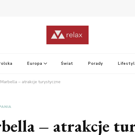
Polska
Europa
Świat
Porady
Lifesty
 Marbella – atrakcje turystyczne
PANIA
bella – atrakcje tu