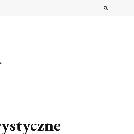
le
rystyczne