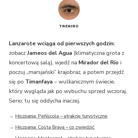
TRENIRO
Lanzarote wciąga od pierwszych godzin:
zobacz
Jameos del Agua
(klimatyczna grota z
koncertową salą), wjedź na
Mirador del Río
i
poczuj „marsjański” krajobraz, a potem przejdź
się po
Timanfaya
– wulkanicznym świecie,
który wygląda jak po wybuchu sprzed wczoraj.
Serio: tu się oddycha inaczej.
→
Hiszpania: Peñíscola – atrakcje turystyczne
→
Hiszpania: Costa Brava – co zwiedzić