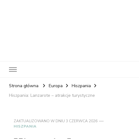
RelaxNetPl
Najlepsze miejsca na świecie
Strona główna
Europa
Hiszpania
Hiszpania: Lanzarote – atrakcje turystyczne
ZAKTUALIZOWANO W DNIU
3 CZERWCA 2026
HISZPANIA