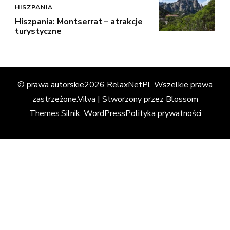
HISZPANIA
Hiszpania: Montserrat – atrakcje
turystyczne
© prawa autorskie2026
RelaxNetPl
. Wszelkie prawa
zastrzeżone.
Vilva | Stworzony przez
Blossom
Themes
.Silnik:
WordPress
Polityka prywatności