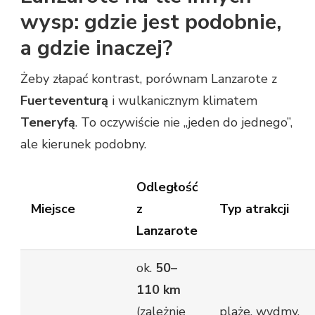
wysp: gdzie jest podobnie,
a gdzie inaczej?
Żeby złapać kontrast, porównam Lanzarote z
Fuerteventurą
i wulkanicznym klimatem
Teneryfą
. To oczywiście nie „jeden do jednego”,
ale kierunek podobny.
Odległość
Miejsce
z
Typ atrakcji
Lanzarote
ok.
50–
110 km
(zależnie
plaże, wydmy,