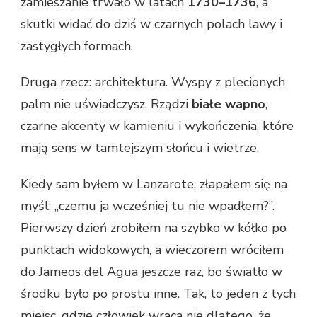
zamieszanie trwało w latach
1730–1736
, a
skutki widać do dziś w czarnych polach lawy i
zastygłych formach.
Druga rzecz: architektura. Wyspy z plecionych
palm nie uświadczysz. Rządzi
białe wapno
,
czarne akcenty w kamieniu i wykończenia, które
mają sens w tamtejszym słońcu i wietrze.
Kiedy sam byłem w Lanzarote, złapałem się na
myśl: „czemu ja wcześniej tu nie wpadłem?”.
Pierwszy dzień zrobiłem na szybko w kółko po
punktach widokowych, a wieczorem wróciłem
do Jameos del Agua jeszcze raz, bo światło w
środku było po prostu inne. Tak, to jeden z tych
miejsc, gdzie człowiek wraca nie dlatego, że