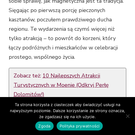
sobie sprawę, jak magnetyczna jest ta tradycja.
Sięgając po pierwszą porcję pieczonych
kasztanów, poczułem prawdziwego ducha
regionu. Te wydarzenia są czymś więcej niż
tylko atrakcją – to powrót do korzeni, który
łączy podróżnych i mieszkańców w celebracji
prostego, wspólnego życia.
Zobacz też:
10 Najlepszych Atrakcji
Turystycznych w Moenie (Odkryj Perłę
Dolomitów!)
Ta strona korzysta z ciasteczek aby świadczyć usługi na
najwyższym poziomie. Dalsze korzystanie ze strony oznacza,
Jeśli miałbym dać jedną radę osobom
że zgadzasz się na ich użycie.
odwiedzającym Chiusa, byłaby to wolność
Zgoda
Polityka prywatności
odkrywania. Podczas mojego ostatniego