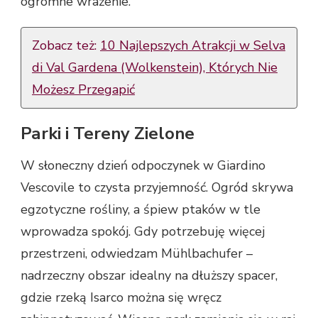
ogromne wrażenie.
Zobacz też:
10 Najlepszych Atrakcji w Selva
di Val Gardena (Wolkenstein), Których Nie
Możesz Przegapić
Parki i Tereny Zielone
W słoneczny dzień odpoczynek w Giardino
Vescovile to czysta przyjemność. Ogród skrywa
egzotyczne rośliny, a śpiew ptaków w tle
wprowadza spokój. Gdy potrzebuję więcej
przestrzeni, odwiedzam Mühlbachufer –
nadrzeczny obszar idealny na dłuższy spacer,
gdzie rzeką Isarco można się wręcz