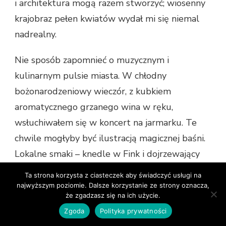
i architektura mogą razem stworzyć; wiosenny
krajobraz pełen kwiatów wydał mi się niemal
nadrealny.
Nie sposób zapomnieć o muzycznym i
kulinarnym pulsie miasta. W chłodny
bożonarodzeniowy wieczór, z kubkiem
aromatycznego grzanego wina w ręku,
wsłuchiwałem się w koncert na jarmarku. Te
chwile mogłyby być ilustracją magicznej baśni.
Lokalne smaki – knedle w Fink i dojrzewający
speck w Vitis – to uczta dla podniebienia, której
Ta strona korzysta z ciasteczek aby świadczyć usługi na
długo nie zapomnę.
najwyższym poziomie. Dalsze korzystanie ze strony oznacza,
że zgadzasz się na ich użycie.
Bressanone wymaga czasu, by w pełni odkryć
Zgoda
Polityka prywatności