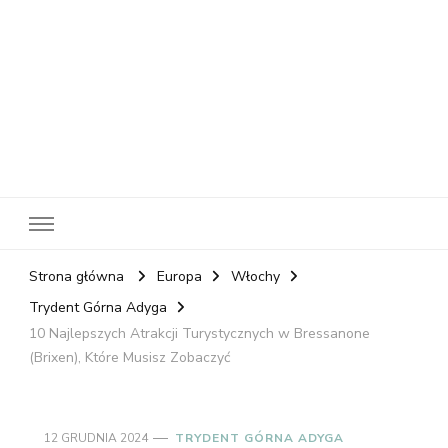
RelaxNetPl
Najlepsze miejsca na świecie
Strona główna
Europa
Włochy
Trydent Górna Adyga
10 Najlepszych Atrakcji Turystycznych w Bressanone
(Brixen), Które Musisz Zobaczyć
12 GRUDNIA 2024
TRYDENT GÓRNA ADYGA