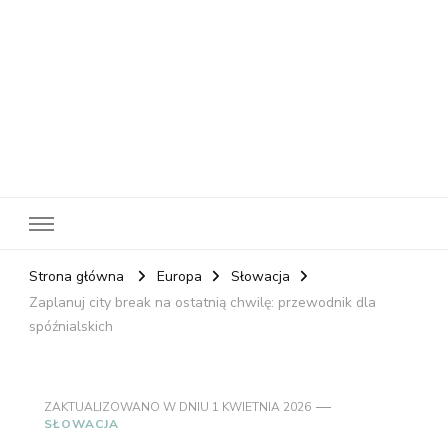
RelaxNetPl
Najlepsze miejsca na świecie
Strona główna
Europa
Słowacja
Zaplanuj city break na ostatnią chwilę: przewodnik dla
spóźnialskich
ZAKTUALIZOWANO W DNIU
1 KWIETNIA 2026
SŁOWACJA