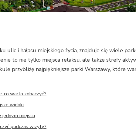
ulic i hałasu miejskiego życia, znajduje się wiele par
enie to nie tylko miejsca relaksu, ale także strefy akt
ule przybliżę najpiękniejsze parki Warszawy, które wa
e: co warto zobaczyć?
jsze widoki
w jednym miejscu
aczyć podczas wizyty?