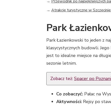
→
Przewodnik po najpiękniejszych pa
→
Atrakcje turystyczne w Szczecini
Park Łazienko
Park Łazienkowski to jeden z n
klasycystycznych budowli. Jego h
jest to idealne miejsce na długi
sezonie letnim.
Zobacz też:
Spacer po Poznaniu
Co zobaczyć:
Pałac na Wysp
Aktywności:
Rejsy po staw