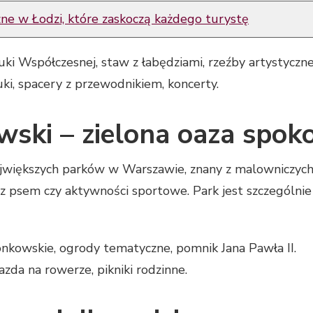
zne w Łodzi, które zaskoczą każdego turystę
i Współczesnej, staw z łabędziami, rzeźby artystyczne
i, spacery z przewodnikiem, koncerty.
wski – zielona oaza spoko
jwiększych parków w Warszawie, znany z malowniczych je
 z psem czy aktywności sportowe. Park jest szczególn
nkowskie, ogrody tematyczne, pomnik Jana Pawła II.
azda na rowerze, pikniki rodzinne.