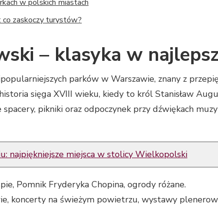
rkach w polskich miastach
e: co zaskoczy turystów?
wski – klasyka w najlep
ajpopularniejszych parków w Warszawie, znany z przep
istoria sięga XVIII wieku, kiedy to król Stanisław Augus
e spacery, pikniki oraz odpoczynek przy dźwiękach muzyk
: najpiękniejsze miejsca w stolicy Wielkopolski
ie, Pomnik Fryderyka Chopina, ogrody różane.
ie, koncerty na świeżym powietrzu, wystawy plenerow