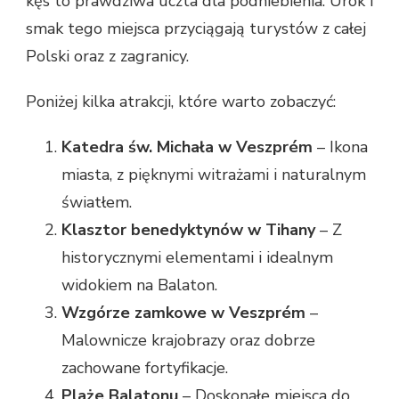
kęs to prawdziwa uczta dla podniebienia. Urok i
smak tego miejsca przyciągają turystów z całej
Polski oraz z zagranicy.
Poniżej kilka atrakcji, które warto zobaczyć:
Katedra św. Michała w Veszprém
– Ikona
miasta, z pięknymi witrażami i naturalnym
światłem.
Klasztor benedyktynów w Tihany
– Z
historycznymi elementami i idealnym
widokiem na Balaton.
Wzgórze zamkowe w Veszprém
–
Malownicze krajobrazy oraz dobrze
zachowane fortyfikacje.
Plaże Balatonu
– Doskonałe miejsca do