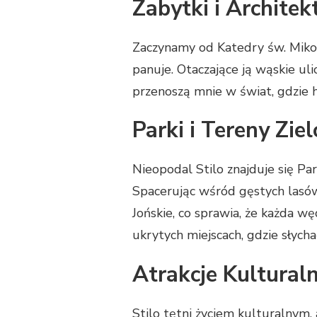
Zabytki i Architek
Zaczynamy od Katedry św. Mikoła
panuje. Otaczające ją wąskie ul
przenoszą mnie w świat, gdzie h
Parki i Tereny Zie
Nieopodal Stilo znajduje się Pa
Spacerując wśród gęstych lasów,
Jońskie, co sprawia, że każda w
ukrytych miejscach, gdzie słych
Atrakcje Kultural
Stilo tętni życiem kulturalnym,