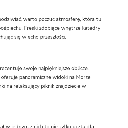
podziwiać, warto poczuć atmosferę, która tu
 pośpiechu. Freski zdobiące wnętrze katedry
hując się w echo przeszłości.
ezentuje swoje najpiękniejsze oblicze.
w oferuje panoramiczne widoki na Morze
i na relaksujący piknik znajdziecie w
ł w jednym z nich to nie tylko uczta dla