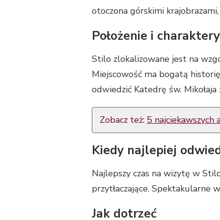
otoczona górskimi krajobrazami,
Położenie i charakter
Stilo zlokalizowane jest na wz
Miejscowość ma bogatą historię
odwiedzić Katedrę św. Mikołaja z
Zobacz też:
5 najciekawszych a
Kiedy najlepiej odwied
Najlepszy czas na wizytę w Stil
przytłaczające. Spektakularne w
Jak dotrzeć