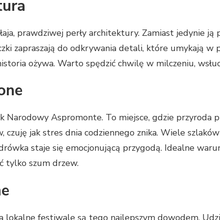
tura
ja, prawdziwej perły architektury. Zamiast jedynie ją 
iczki zapraszają do odkrywania detali, które umykają w
istoria ożywa. Warto spędzić chwilę w milczeniu, wsłuc
lone
rk Narodowy Aspromonte. To miejsce, gdzie przyroda pr
 czuję jak stres dnia codziennego znika. Wiele szlakó
ędrówka staje się emocjonującą przygodą. Idealne warunk
ać tylko szum drzew.
ne
 a lokalne festiwale są tego najlepszym dowodem. Udzia