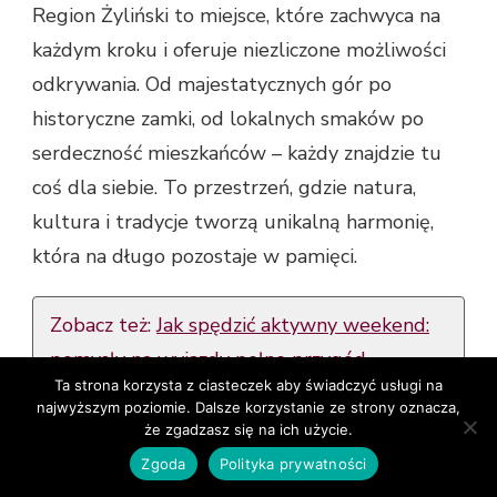
Region Żyliński to miejsce, które zachwyca na
każdym kroku i oferuje niezliczone możliwości
odkrywania. Od majestatycznych gór po
historyczne zamki, od lokalnych smaków po
serdeczność mieszkańców – każdy znajdzie tu
coś dla siebie. To przestrzeń, gdzie natura,
kultura i tradycje tworzą unikalną harmonię,
która na długo pozostaje w pamięci.
Zobacz też:
Jak spędzić aktywny weekend:
pomysły na wyjazdy pełne przygód
Ta strona korzysta z ciasteczek aby świadczyć usługi na
najwyższym poziomie. Dalsze korzystanie ze strony oznacza,
Podróżując po Żylinie i okolicach, można nie
że zgadzasz się na ich użycie.
tylko odpocząć, ale również zanurzyć się w
Zgoda
Polityka prywatności