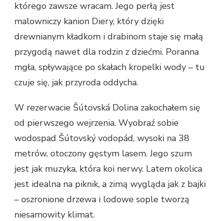
którego zawsze wracam. Jego perłą jest
malowniczy kanion Diery, który dzięki
drewnianym kładkom i drabinom staje się małą
przygodą nawet dla rodzin z dziećmi. Poranna
mgła, spływające po skałach kropelki wody – tu
czuje się, jak przyroda oddycha.
W rezerwacie Šútovská Dolina zakochałem się
od pierwszego wejrzenia. Wyobraź sobie
wodospad Šútovský vodopád, wysoki na 38
metrów, otoczony gęstym lasem. Jego szum
jest jak muzyka, która koi nerwy. Latem okolica
jest idealna na piknik, a zimą wygląda jak z bajki
– oszronione drzewa i lodowe sople tworzą
niesamowity klimat.