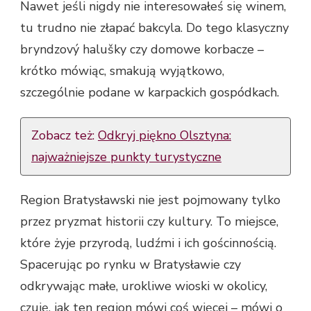
Nawet jeśli nigdy nie interesowałeś się winem,
tu trudno nie złapać bakcyla. Do tego klasyczny
bryndzový halušky czy domowe korbacze –
krótko mówiąc, smakują wyjątkowo,
szczególnie podane w karpackich gospódkach.
Zobacz też:
Odkryj piękno Olsztyna:
najważniejsze punkty turystyczne
Region Bratysławski nie jest pojmowany tylko
przez pryzmat historii czy kultury. To miejsce,
które żyje przyrodą, ludźmi i ich gościnnością.
Spacerując po rynku w Bratysławie czy
odkrywając małe, urokliwe wioski w okolicy,
czuję, jak ten region mówi coś więcej – mówi o