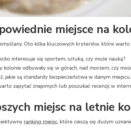
powiednie miejsce na kol
emyślany. Oto kilka kluczowych kryteriów, które wart
ecko interesuje się sportem, sztuką, czy może nauką?
by kolonie odbywały się w górach, nad morzem, czy mo
, jakie są standardy bezpieczeństwa w danym miejscu.
arto zapytać znajomych lub poszukać recenzji w intern
szych miejsc na letnie kol
biektywny
ranking miejsc
, które cieszą się dużym uznan