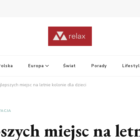
Polska
Europa
Świat
Porady
Lifesty
lepszych miejsc na letnie kolonie dla dzieci
ACJA
zych miejsc na letn