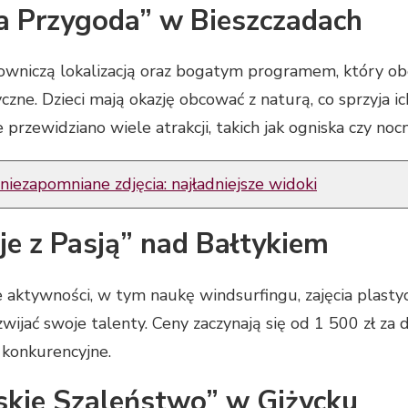
na Przygoda” w Bieszczadach
owniczą lokalizacją oraz bogatym programem, który ob
czne. Dzieci mają okazję obcować z naturą, co sprzyja i
 przewidziano wiele atrakcji, takich jak ogniska czy no
niezapomniane zdjęcia: najładniejsze widoki
je z Pasją” nad Bałtykiem
aktywności, w tym naukę windsurfingu, zajęcia plastyczn
ozwijać swoje talenty. Ceny zaczynają się od 1 500 zł z
 konkurencyjne.
skie Szaleństwo” w Giżycku