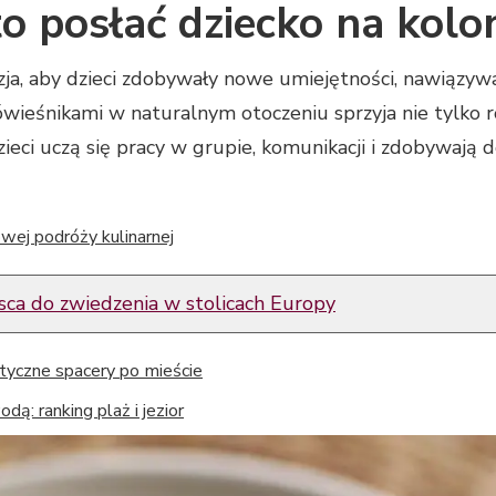
o posłać dziecko na kolo
zja, aby dzieci zdobywały nowe umiejętności, nawiązywał
rówieśnikami w naturalnym otoczeniu sprzyja nie tylko 
eci uczą się pracy w grupie, komunikacji i zdobywają 
wej podróży kulinarnej
sca do zwiedzenia w stolicach Europy
ntyczne spacery po mieście
dą: ranking plaż i jezior