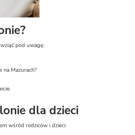
onie?
o wziąć pod uwagę:
że na Mazurach?
ecie.
onie dla dzieci
iem wśród rodziców i dzieci: