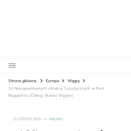
RelaxNetPl
Najlepsze miejsca na świecie
Strona główna
Europa
Węgry
10 Niezapomnianych Atrakcji Turystycznych w Pest
Nagykőrös (Odkryj Skarby Węgier)
15 LUTEGO 2025
WĘGRY