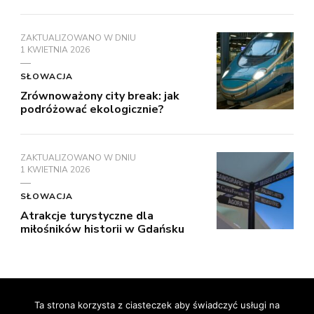
ZAKTUALIZOWANO W DNIU
1 KWIETNIA 2026
SŁOWACJA
Zrównoważony city break: jak
podróżować ekologicznie?
ZAKTUALIZOWANO W DNIU
1 KWIETNIA 2026
SŁOWACJA
Atrakcje turystyczne dla
miłośników historii w Gdańsku
© prawa autorskie2026
RelaxNetPl
. Wszelkie prawa
Ta strona korzysta z ciasteczek aby świadczyć usługi na