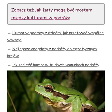
Zobacz też:
Jak żarty mogą być mostem
między kulturami w podróży
→
Humor w podróży z dziećmi: jak przetrwać wspólne
wakacje
→
Najlepsze anegdoty z podróży do egzotycznych
krajów
→
Jak znaleźć humor w trudnych warunkach podróży