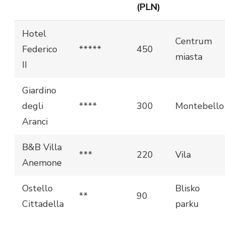
(PLN)
Hotel
Centrum
Federico
*****
450
miasta
II
Giardino
degli
****
300
Montebello
Aranci
B&B Villa
***
220
Vila
Anemone
Ostello
Blisko
**
90
Cittadella
parku